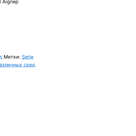
Aignep
д
Метки:
Serie
различных сред