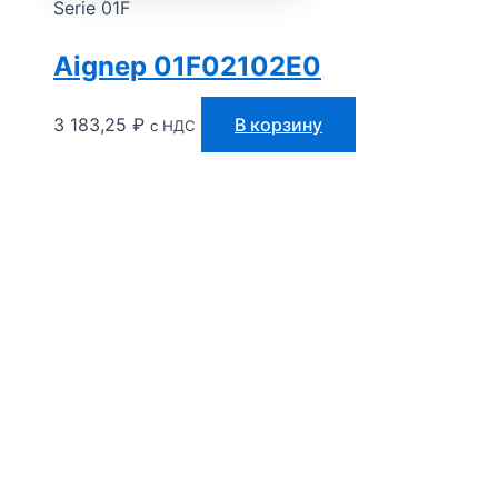
Serie 01F
Aignep 01F02102E0
3 183,25
₽
В корзину
с НДС