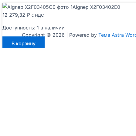
Aignep X2F03402E0
12 279,32
₽
с НДС
Доступность:
1 в наличии
Copyright © 2026 | Powered by
Тема Astra Wor
Количество
В корзину
товара
Aignep
X2F03402E0
Мы используем куки для наилучшего представления на
конфиденциальности
Хорошо