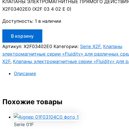
КЛАПАНЫ ЭЛЕКТРОМАГНИТНЫЕ ПРЯМОГО ДЕЙСТВИЯ 
X2F03402E0 (X2F 03 4 02 E 0)
Доступность:
1 в наличии
Количество
В корзину
товара
Aignep
Артикул:
X2F03402E0
Категории:
Serie X2F
,
Клапаны
X2F03402E0
электромагнитные серии «Fluidity» для различных сре
X2F
,
Клапаны электромагнитные серии «Fluidity» для 
Описание
Похожие товары
Serie 01F