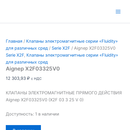
Перейти
к
Main
содержимому
Men
Главная
/
Клапаны электромагнитные серии «Fluidity»
для различных сред
/
Serie X2F
/ Aignep X2F03325V0
Serie X2F
,
Клапаны электромагнитные серии «Fluidity»
для различных сред
Aignep X2F03325V0
12 303,93
₽
с НДС
КЛАПАНЫ ЭЛЕКТРОМАГНИТНЫЕ ПРЯМОГО ДЕЙСТВИЯ
Aignep X2F03325V0 (X2F 03 3 25 V 0)
Доступность:
1 в наличии
Количество