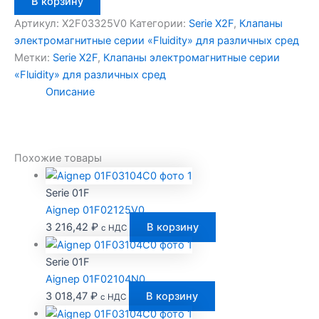
В корзину
товара
Aignep
Артикул:
X2F03325V0
Категории:
Serie X2F
,
Клапаны
X2F03325V0
электромагнитные серии «Fluidity» для различных сред
Метки:
Serie X2F
,
Клапаны электромагнитные серии
«Fluidity» для различных сред
Описание
Похожие товары
Serie 01F
Aignep 01F02125V0
3 216,42
₽
В корзину
с НДС
Serie 01F
Aignep 01F02104N0
3 018,47
₽
В корзину
с НДС