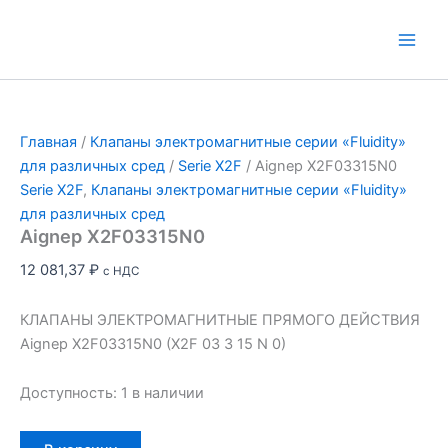
Перейти
к
Main
содержимому
Men
Главная
/
Клапаны электромагнитные серии «Fluidity»
для различных сред
/
Serie X2F
/ Aignep X2F03315N0
Serie X2F
,
Клапаны электромагнитные серии «Fluidity»
для различных сред
Aignep X2F03315N0
12 081,37
₽
с НДС
КЛАПАНЫ ЭЛЕКТРОМАГНИТНЫЕ ПРЯМОГО ДЕЙСТВИЯ
Aignep X2F03315N0 (X2F 03 3 15 N 0)
Доступность:
1 в наличии
Количество