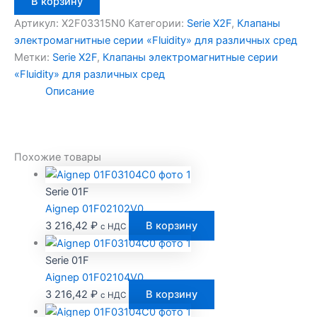
В корзину
товара
Aignep
Артикул:
X2F03315N0
Категории:
Serie X2F
,
Клапаны
X2F03315N0
электромагнитные серии «Fluidity» для различных сред
Метки:
Serie X2F
,
Клапаны электромагнитные серии
«Fluidity» для различных сред
Описание
Похожие товары
Serie 01F
Aignep 01F02102V0
3 216,42
₽
В корзину
с НДС
Serie 01F
Aignep 01F02104V0
3 216,42
₽
В корзину
с НДС