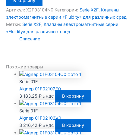
В корзину
товара
Aignep
Артикул:
X2F03104N0
Категории:
Serie X2F
,
Клапаны
X2F03104N0
электромагнитные серии «Fluidity» для различных сред
Метки:
Serie X2F
,
Клапаны электромагнитные серии
«Fluidity» для различных сред
Описание
Похожие товары
Serie 01F
Aignep 01F02102E0
3 183,25
₽
В корзину
с НДС
Serie 01F
Aignep 01F02102V0
3 216,42
₽
В корзину
с НДС