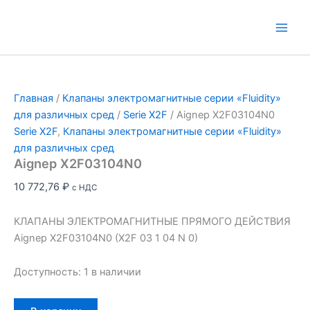
Перейти
к
Main
содержимому
Men
Главная
/
Клапаны электромагнитные серии «Fluidity»
для различных сред
/
Serie X2F
/ Aignep X2F03104N0
Serie X2F
,
Клапаны электромагнитные серии «Fluidity»
для различных сред
Aignep X2F03104N0
10 772,76
₽
с НДС
КЛАПАНЫ ЭЛЕКТРОМАГНИТНЫЕ ПРЯМОГО ДЕЙСТВИЯ
Aignep X2F03104N0 (X2F 03 1 04 N 0)
Доступность:
1 в наличии
Количество