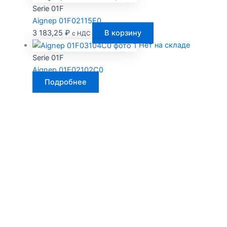
Serie 01F
Aignep 01F02115E0
3 183,25
₽
В корзину
с НДС
Нет на складе
Serie 01F
Aignep 01F02102C0
Подробнее