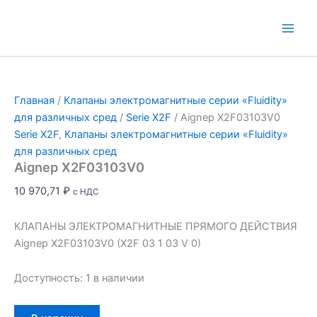
Перейти
к
Main
содержимому
Men
Главная
/
Клапаны электромагнитные серии «Fluidity»
для различных сред
/
Serie X2F
/ Aignep X2F03103V0
Serie X2F
,
Клапаны электромагнитные серии «Fluidity»
для различных сред
Aignep X2F03103V0
10 970,71
₽
с НДС
КЛАПАНЫ ЭЛЕКТРОМАГНИТНЫЕ ПРЯМОГО ДЕЙСТВИЯ
Aignep X2F03103V0 (X2F 03 1 03 V 0)
Доступность:
1 в наличии
Количество