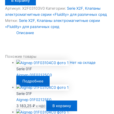
В корзину
товара
Aignep
Артикул:
X2F03103V0
Категории:
Serie X2F
,
Клапаны
X2F03103V0
электромагнитные серии «Fluidity» для различных сред
Метки:
Serie X2F
,
Клапаны электромагнитные серии
«Fluidity» для различных сред
Описание
Похожие товары
Нет на складе
Serie 01F
Aignep 01F02125C0
Подробнее
Serie 01F
Aignep 01F02125E0
3 183,25
₽
В корзину
с НДС