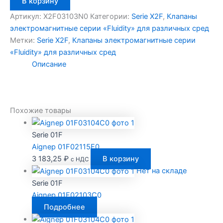
В корзину
товара
Aignep
Артикул:
X2F03103N0
Категории:
Serie X2F
,
Клапаны
X2F03103N0
электромагнитные серии «Fluidity» для различных сред
Метки:
Serie X2F
,
Клапаны электромагнитные серии
«Fluidity» для различных сред
Описание
Похожие товары
Serie 01F
Aignep 01F02115E0
3 183,25
₽
В корзину
с НДС
Нет на складе
Serie 01F
Aignep 01F02103C0
Подробнее