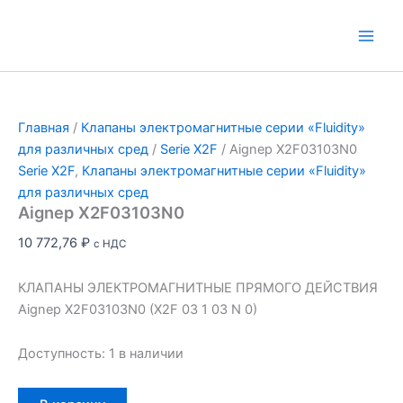
Перейти
к
Main
содержимому
Men
Главная
/
Клапаны электромагнитные серии «Fluidity»
для различных сред
/
Serie X2F
/ Aignep X2F03103N0
Serie X2F
,
Клапаны электромагнитные серии «Fluidity»
для различных сред
Aignep X2F03103N0
10 772,76
₽
с НДС
КЛАПАНЫ ЭЛЕКТРОМАГНИТНЫЕ ПРЯМОГО ДЕЙСТВИЯ
Aignep X2F03103N0 (X2F 03 1 03 N 0)
Доступность:
1 в наличии
Количество