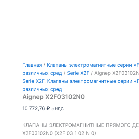
Перейти
к
содержимому
Главная
/
Клапаны электромагнитные серии «Fl
различных сред
/
Serie X2F
/ Aignep X2F03102
Serie X2F
,
Клапаны электромагнитные серии «Fl
различных сред
Aignep X2F03102N0
10 772,76
₽
с НДС
КЛАПАНЫ ЭЛЕКТРОМАГНИТНЫЕ ПРЯМОГО ДЕЙ
X2F03102N0 (X2F 03 1 02 N 0)