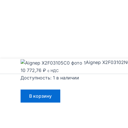
Aignep X2F03102N
10 772,76
₽
с НДС
Доступность:
1 в наличии
Количество
В корзину
товара
Aignep
X2F03102N0