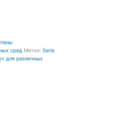
апаны
чных сред
Метки:
Serie
y» для различных