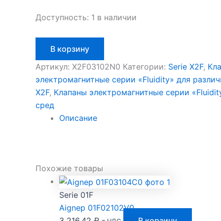
Доступность:
1 в наличии
Количество
В корзину
товара
Aignep
Артикул:
X2F03102N0
Категории:
Serie X2F
,
Кл
X2F03102N0
электромагнитные серии «Fluidity» для разли
X2F
,
Клапаны электромагнитные серии «Fluidit
сред
Описание
Похожие товары
Serie 01F
Aignep 01F02102V0
3 216,42
₽
В корзину