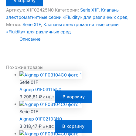
В корзину
товара
Aignep
Артикул:
X1F02425N0
Категории:
Serie X1F
,
Клапаны
X1F02425N0
электромагнитные серии «Fluidity» для различных сред
Метки:
Serie X1F
,
Клапаны электромагнитные серии
«Fluidity» для различных сред
Описание
Похожие товары
Serie 01F
Aignep 01F03115N0
3 298,81
₽
В корзину
с НДС
Serie 01F
Aignep 01F02103N0
3 018,47
₽
В корзину
с НДС