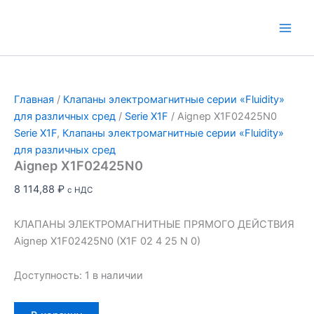
Перейти
к
Main
содержимому
Men
Главная
/
Клапаны электромагнитные серии «Fluidity»
для различных сред
/
Serie X1F
/ Aignep X1F02425N0
Serie X1F
,
Клапаны электромагнитные серии «Fluidity»
для различных сред
Aignep X1F02425N0
8 114,88
₽
с НДС
КЛАПАНЫ ЭЛЕКТРОМАГНИТНЫЕ ПРЯМОГО ДЕЙСТВИЯ
Aignep X1F02425N0 (X1F 02 4 25 N 0)
Доступность:
1 в наличии
Количество