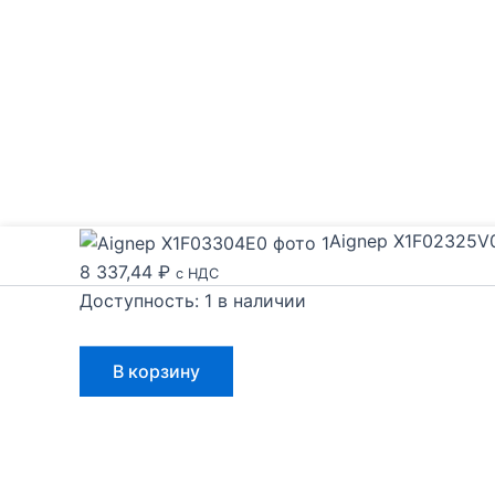
Aignep X1F02325V
8 337,44
₽
с НДС
Доступность:
1 в наличии
Количество
В корзину
товара
Aignep
X1F02325V0