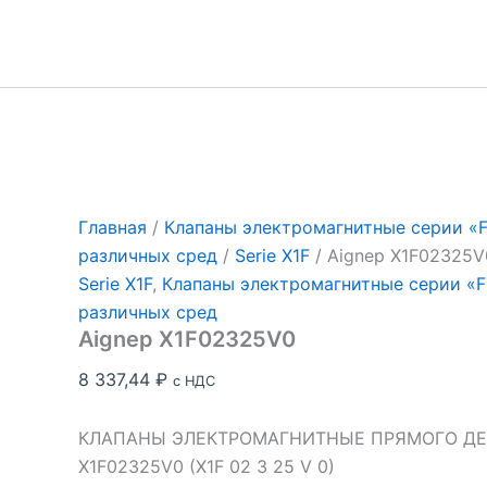
Перейти
к
содержимому
Главная
/
Клапаны электромагнитные серии «Fl
различных сред
/
Serie X1F
/ Aignep X1F02325V
Serie X1F
,
Клапаны электромагнитные серии «Fl
различных сред
Aignep X1F02325V0
8 337,44
₽
с НДС
КЛАПАНЫ ЭЛЕКТРОМАГНИТНЫЕ ПРЯМОГО ДЕЙ
X1F02325V0 (X1F 02 3 25 V 0)