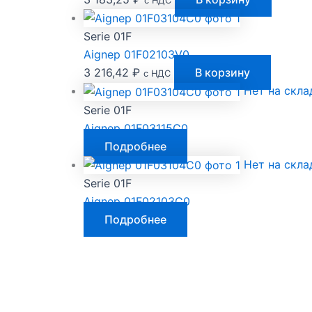
с НДС
Serie 01F
Aignep 01F02103V0
3 216,42
₽
В корзину
с НДС
Нет на скла
Serie 01F
Aignep 01F03115C0
Подробнее
Нет на скла
Serie 01F
Aignep 01F02103C0
Подробнее