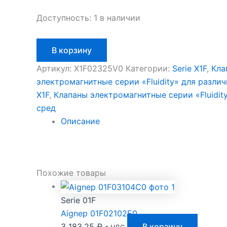
Доступность:
1 в наличии
Количество
В корзину
товара
Aignep
Артикул:
X1F02325V0
Категории:
Serie X1F
,
Кла
X1F02325V0
электромагнитные серии «Fluidity» для разли
X1F
,
Клапаны электромагнитные серии «Fluidit
сред
Описание
Похожие товары
Serie 01F
Aignep 01F02102E0
3 183,25
₽
В корзину