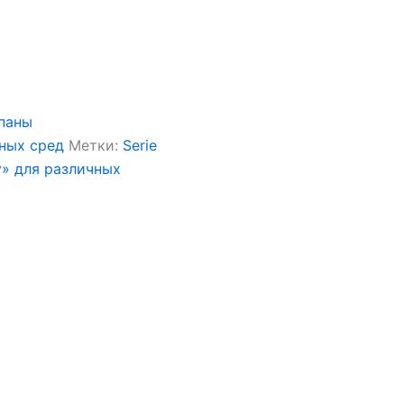
паны
чных сред
Метки:
Serie
y» для различных