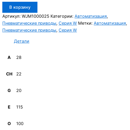
Количество
В корзину
товара
Aignep
Артикул:
WJM1000025
Категории:
Автоматизация
,
WJM1000025
Пневматические приводы
,
Серия W
Метки:
Автоматизация
,
Пневматические приводы
,
Серия W
Детали
A
28
CH
22
G
20
E
115
O
100