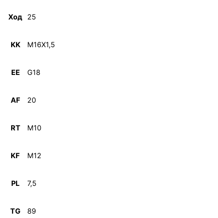
Ход
25
KK
M16X1,5
EE
G18
AF
20
RT
M10
KF
M12
PL
7,5
TG
89