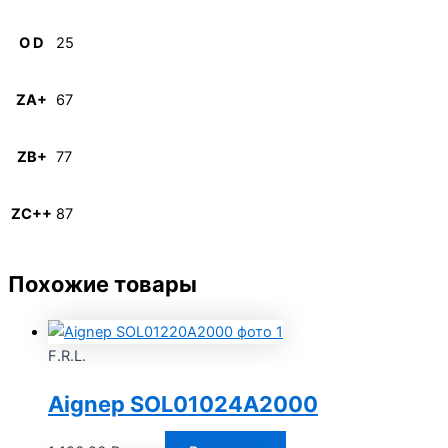
O D
25
ZA+
67
ZB+
77
ZC++
87
Похожие товары
F.R.L.
Aignep SOL01024A2000