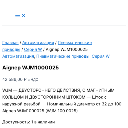
Перейти
к
Main
Menu
содержимому
Главная
/
Автоматизация
/
Пневматические
приводы
/
Серия W
/ Aignep WJM1000025
Автоматизация
,
Пневматические приводы
,
Серия W
Aignep WJM1000025
42 586,00
₽
с НДС
WJM — ДВУСТОРОННЕГО ДЕЙСТВИЯ, С МАГНИТНЫМ
КОЛЬЦОМ И ДВУСТОРОННИМ ШТОКОМ — Шток с
наружной резьбой — Номинальный диаметр от 32 до 100
Aignep WJM1000025 (WJM 100 0025)
Доступность:
1 в наличии