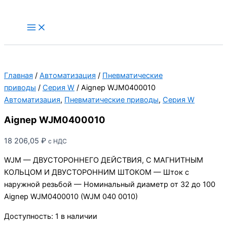
Перейти
к
Main
Menu
содержимому
Главная
/
Автоматизация
/
Пневматические
приводы
/
Серия W
/ Aignep WJM0400010
Автоматизация
,
Пневматические приводы
,
Серия W
Aignep WJM0400010
18 206,05
₽
с НДС
WJM — ДВУСТОРОННЕГО ДЕЙСТВИЯ, С МАГНИТНЫМ
КОЛЬЦОМ И ДВУСТОРОННИМ ШТОКОМ — Шток с
наружной резьбой — Номинальный диаметр от 32 до 100
Aignep WJM0400010 (WJM 040 0010)
Доступность:
1 в наличии