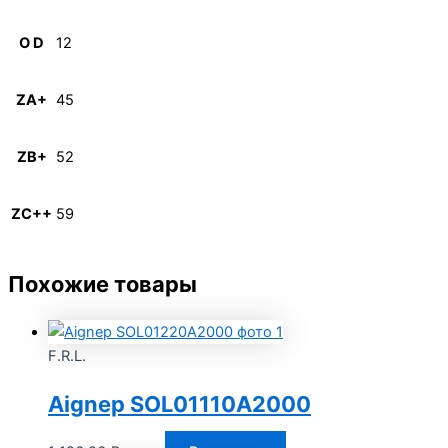
O D
12
ZA+
45
ZB+
52
ZC++
59
Похожие товары
F.R.L.
Aignep SOL01110A2000