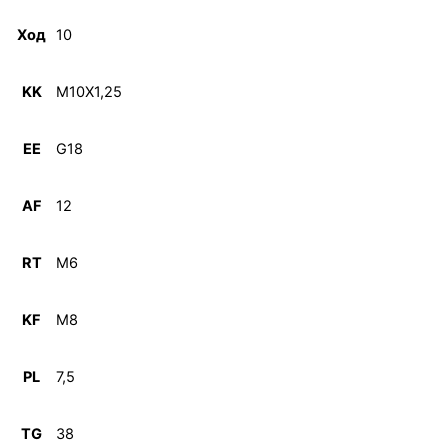
Ход
10
KK
M10X1,25
EE
G18
AF
12
RT
M6
KF
M8
PL
7,5
TG
38