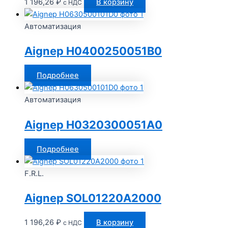
1 196,26
₽
В корзину
с НДС
Автоматизация
Aignep H0400250051B0
Подробнее
Автоматизация
Aignep H0320300051A0
Подробнее
F.R.L.
Aignep SOL01220A2000
1 196,26
₽
В корзину
с НДС