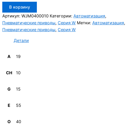
Количество
В корзину
товара
Aignep
Артикул:
WJM0400010
Категории:
Автоматизация
,
WJM0400010
Пневматические приводы
,
Серия W
Метки:
Автоматизация
,
Пневматические приводы
,
Серия W
Детали
A
19
CH
10
G
15
E
55
O
40