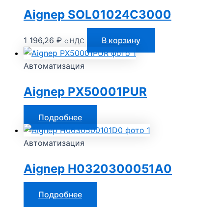
Aignep SOL01024C3000
1 196,26
₽
В корзину
с НДС
Автоматизация
Aignep PX50001PUR
Подробнее
Автоматизация
Aignep H0320300051A0
Подробнее