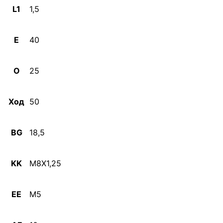
L1
1,5
E
40
O
25
Ход
50
BG
18,5
KK
M8X1,25
EE
M5