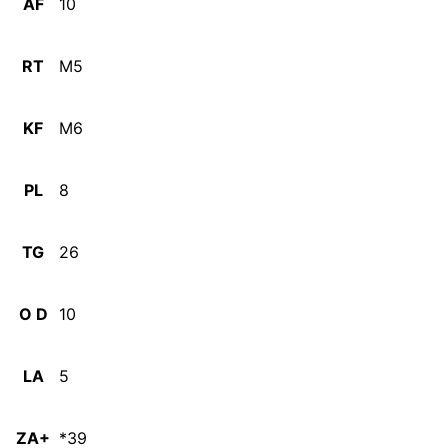
AF
10
RT
M5
KF
M6
PL
8
TG
26
O D
10
LA
5
ZA+
*39