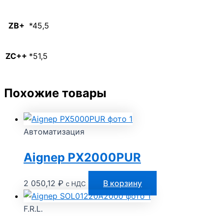
ZB+
*45,5
ZC++
*51,5
Похожие товары
Автоматизация
Aignep PX2000PUR
2 050,12
₽
В корзину
с НДС
F.R.L.