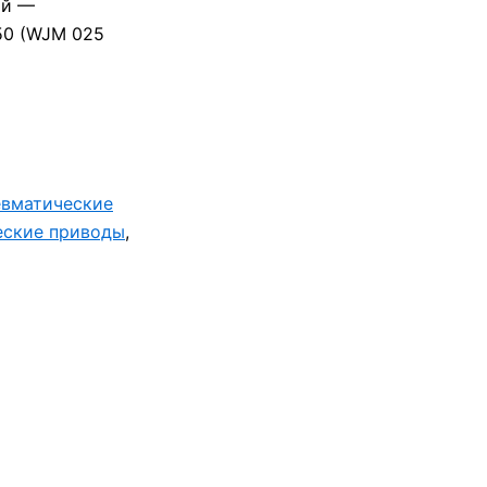
ой —
50 (WJM 025
вматические
еские приводы
,