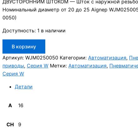
ДВУСТОРОННИМ ШТОКОМ — Шток с наружной резьб
Номинальный диаметр от 20 до 25 Aignep WJM02500
0050)
Доступность:
1 в наличии
Количество
В корзину
товара
Aignep
Артикул:
WJM0250050
Категории:
Автоматизация
,
Пне
WJM0250050
приводы
,
Серия W
Метки:
Автоматизация
,
Пневматич
Серия W
Детали
A
16
CH
9