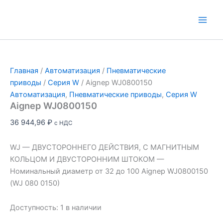
Перейти
к
Main
содержимому
Men
Главная
/
Автоматизация
/
Пневматические
приводы
/
Серия W
/ Aignep WJ0800150
Автоматизация
,
Пневматические приводы
,
Серия W
Aignep WJ0800150
36 944,96
₽
с НДС
WJ — ДВУСТОРОННЕГО ДЕЙСТВИЯ, С МАГНИТНЫМ
КОЛЬЦОМ И ДВУСТОРОННИМ ШТОКОМ —
Номинальный диаметр от 32 до 100 Aignep WJ0800150
(WJ 080 0150)
Доступность:
1 в наличии