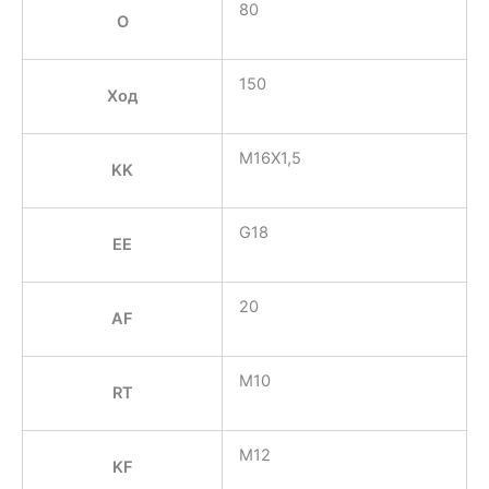
80
O
150
Ход
M16X1,5
KK
G18
EE
20
AF
M10
RT
M12
KF