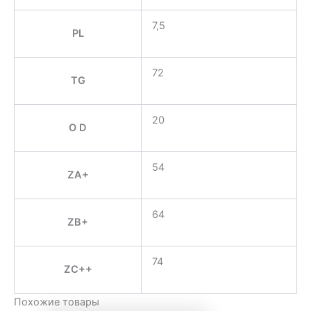
7,5
PL
72
TG
20
O D
54
ZA+
64
ZB+
74
ZC++
Похожие товары