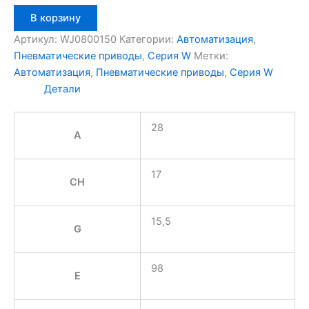
Количество
В корзину
товара
Aignep
Артикул:
WJ0800150
Категории:
Автоматизация
,
WJ0800150
Пневматические приводы
,
Серия W
Метки:
Автоматизация
,
Пневматические приводы
,
Серия W
Детали
28
A
17
CH
15,5
G
98
E