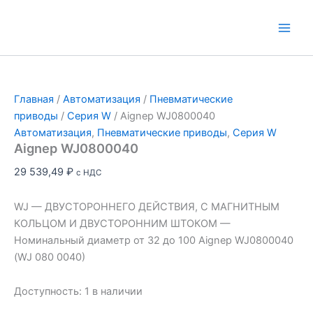
Перейти
к
Main
содержимому
Men
Главная
/
Автоматизация
/
Пневматические
приводы
/
Серия W
/ Aignep WJ0800040
Автоматизация
,
Пневматические приводы
,
Серия W
Aignep WJ0800040
29 539,49
₽
с НДС
WJ — ДВУСТОРОННЕГО ДЕЙСТВИЯ, С МАГНИТНЫМ
КОЛЬЦОМ И ДВУСТОРОННИМ ШТОКОМ —
Номинальный диаметр от 32 до 100 Aignep WJ0800040
(WJ 080 0040)
Доступность:
1 в наличии