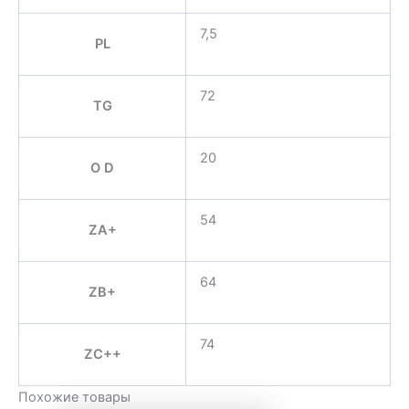
7,5
PL
72
TG
20
O D
54
ZA+
64
ZB+
74
ZC++
Похожие товары