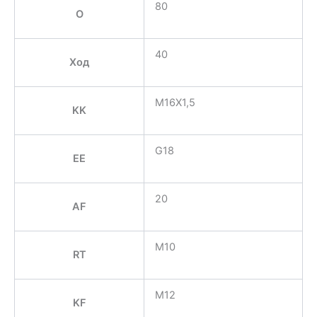
80
O
40
Ход
M16X1,5
KK
G18
EE
20
AF
M10
RT
M12
KF