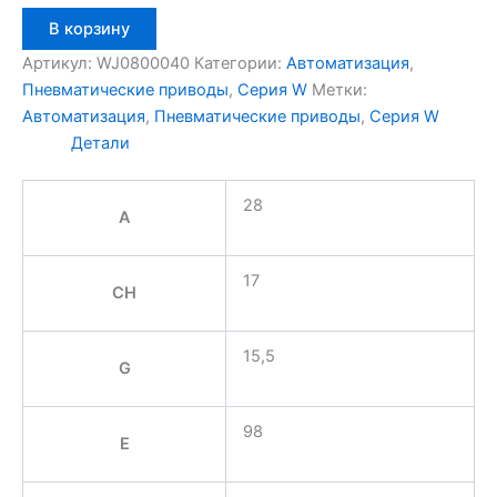
Количество
В корзину
товара
Aignep
Артикул:
WJ0800040
Категории:
Автоматизация
,
WJ0800040
Пневматические приводы
,
Серия W
Метки:
Автоматизация
,
Пневматические приводы
,
Серия W
Детали
28
A
17
CH
15,5
G
98
E