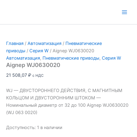
Перейти
к
Main
содержимому
Men
Главная
/
Автоматизация
/
Пневматические
приводы
/
Серия W
/ Aignep WJ0630020
Автоматизация
,
Пневматические приводы
,
Серия W
Aignep WJ0630020
21 508,07
₽
с НДС
WJ — ДВУСТОРОННЕГО ДЕЙСТВИЯ, С МАГНИТНЫМ
КОЛЬЦОМ И ДВУСТОРОННИМ ШТОКОМ —
Номинальный диаметр от 32 до 100 Aignep WJ0630020
(WJ 063 0020)
Доступность:
1 в наличии