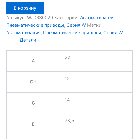
Количество
В корзину
товара
Aignep
Артикул:
WJ0630020
Категории:
Автоматизация
,
WJ0630020
Пневматические приводы
,
Серия W
Метки:
Автоматизация
,
Пневматические приводы
,
Серия W
Детали
22
A
13
CH
14
G
78,5
E