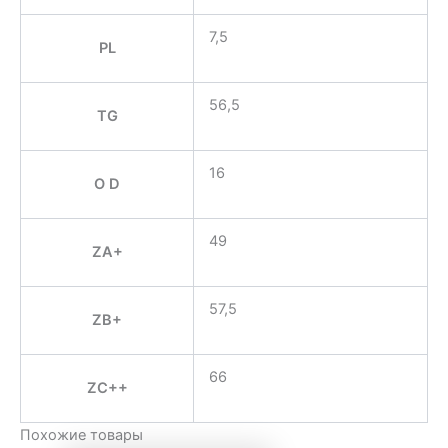
7,5
PL
56,5
TG
16
O D
49
ZA+
57,5
ZB+
66
ZC++
Похожие товары