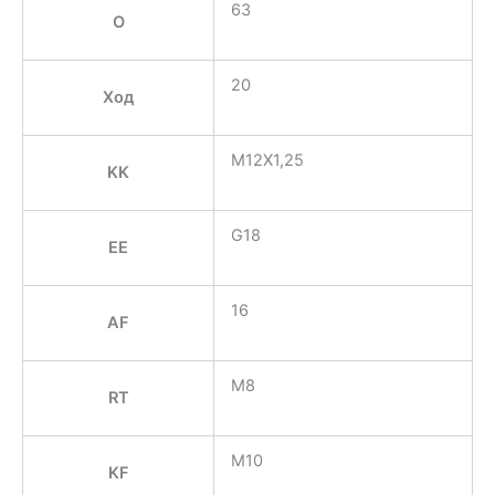
63
O
20
Ход
M12X1,25
KK
G18
EE
16
AF
M8
RT
M10
KF