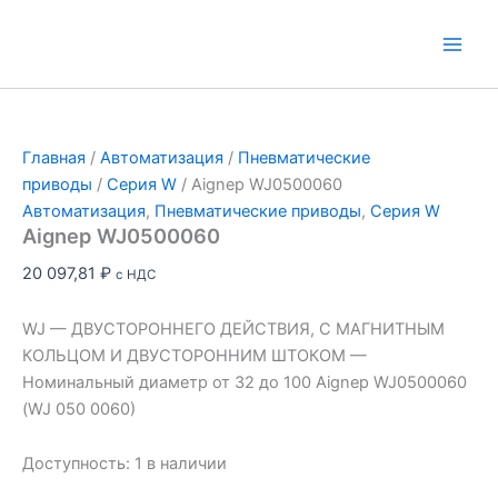
Перейти
к
Main
содержимому
Men
Главная
/
Автоматизация
/
Пневматические
приводы
/
Серия W
/ Aignep WJ0500060
Автоматизация
,
Пневматические приводы
,
Серия W
Aignep WJ0500060
20 097,81
₽
с НДС
WJ — ДВУСТОРОННЕГО ДЕЙСТВИЯ, С МАГНИТНЫМ
КОЛЬЦОМ И ДВУСТОРОННИМ ШТОКОМ —
Номинальный диаметр от 32 до 100 Aignep WJ0500060
(WJ 050 0060)
Доступность:
1 в наличии