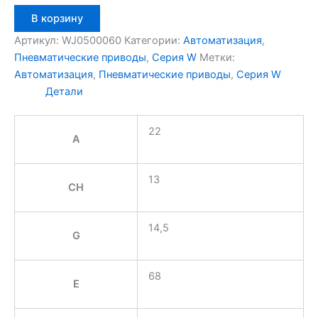
Количество
В корзину
товара
Aignep
Артикул:
WJ0500060
Категории:
Автоматизация
,
WJ0500060
Пневматические приводы
,
Серия W
Метки:
Автоматизация
,
Пневматические приводы
,
Серия W
Детали
22
A
13
CH
14,5
G
68
E