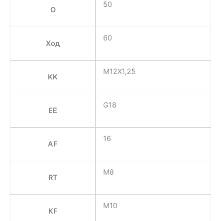
50
O
60
Ход
M12X1,25
KK
G18
EE
16
AF
M8
RT
M10
KF