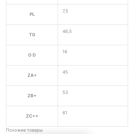
7,5
PL
46,5
TG
16
O D
45
ZA+
53
ZB+
61
ZC++
Похожие товары