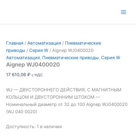
Перейти
к
Main
содержимому
Men
Главная
/
Автоматизация
/
Пневматические
приводы
/
Серия W
/ Aignep WJ0400020
Автоматизация
,
Пневматические приводы
,
Серия W
Aignep WJ0400020
17 610,06
₽
с НДС
WJ — ДВУСТОРОННЕГО ДЕЙСТВИЯ, С МАГНИТНЫМ
КОЛЬЦОМ И ДВУСТОРОННИМ ШТОКОМ —
Номинальный диаметр от 32 до 100 Aignep WJ0400020
(WJ 040 0020)
Доступность:
1 в наличии