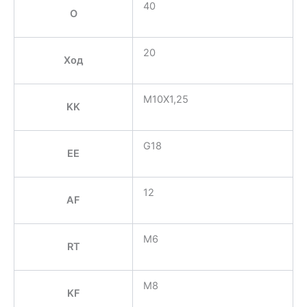
40
O
20
Ход
M10X1,25
KK
G18
EE
12
AF
M6
RT
M8
KF