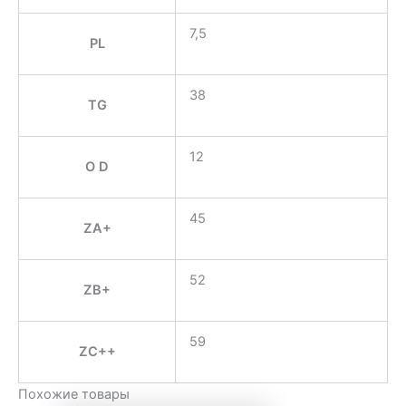
7,5
PL
38
TG
12
O D
45
ZA+
52
ZB+
59
ZC++
Похожие товары