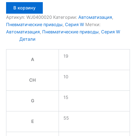
Количество
В корзину
товара
Aignep
Артикул:
WJ0400020
Категории:
Автоматизация
,
WJ0400020
Пневматические приводы
,
Серия W
Метки:
Автоматизация
,
Пневматические приводы
,
Серия W
Детали
19
A
10
CH
15
G
55
E