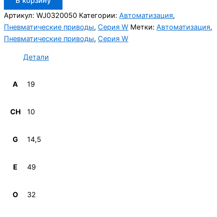
В корзину
товара
Aignep
Артикул:
WJ0320050
Категории:
Автоматизация
,
WJ0320050
Пневматические приводы
,
Серия W
Метки:
Автоматизация
,
Пневматические приводы
,
Серия W
Детали
A
19
CH
10
G
14,5
E
49
O
32