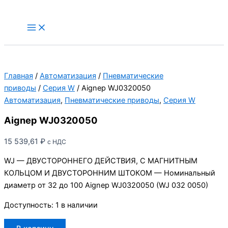
Перейти
к
Main
Menu
содержимому
Главная
/
Автоматизация
/
Пневматические
приводы
/
Серия W
/ Aignep WJ0320050
Автоматизация
,
Пневматические приводы
,
Серия W
Aignep WJ0320050
15 539,61
₽
с НДС
WJ — ДВУСТОРОННЕГО ДЕЙСТВИЯ, С МАГНИТНЫМ
КОЛЬЦОМ И ДВУСТОРОННИМ ШТОКОМ — Номинальный
диаметр от 32 до 100 Aignep WJ0320050 (WJ 032 0050)
Доступность:
1 в наличии
Количество