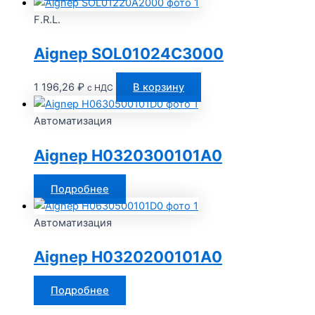
F.R.L.
Aignep SOL01024C3000
1 196,26
₽
В корзину
с НДС
Автоматизация
Aignep H0320300101A0
Подробнее
Автоматизация
Aignep H0320200101A0
Подробнее