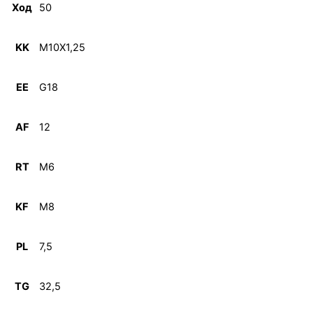
Ход
50
KK
M10X1,25
EE
G18
AF
12
RT
M6
KF
M8
PL
7,5
TG
32,5