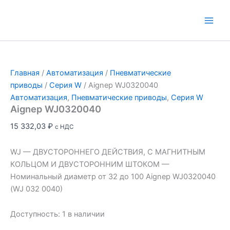
Перейти
к
Main
содержимому
Men
Главная
/
Автоматизация
/
Пневматические
приводы
/
Серия W
/ Aignep WJ0320040
Автоматизация
,
Пневматические приводы
,
Серия W
Aignep WJ0320040
15 332,03
₽
с НДС
WJ — ДВУСТОРОННЕГО ДЕЙСТВИЯ, С МАГНИТНЫМ
КОЛЬЦОМ И ДВУСТОРОННИМ ШТОКОМ —
Номинальный диаметр от 32 до 100 Aignep WJ0320040
(WJ 032 0040)
Доступность:
1 в наличии