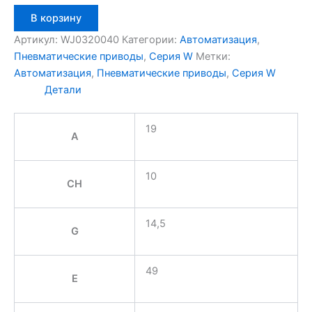
Количество
В корзину
товара
Aignep
Артикул:
WJ0320040
Категории:
Автоматизация
,
WJ0320040
Пневматические приводы
,
Серия W
Метки:
Автоматизация
,
Пневматические приводы
,
Серия W
Детали
19
A
10
CH
14,5
G
49
E