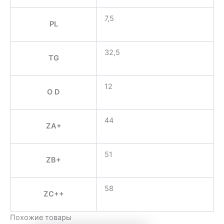
7,5
PL
32,5
TG
12
O D
44
ZA+
51
ZB+
58
ZC++
Похожие товары