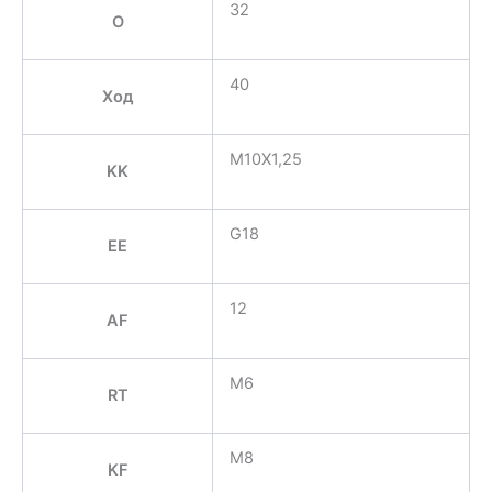
32
O
40
Ход
M10X1,25
KK
G18
EE
12
AF
M6
RT
M8
KF