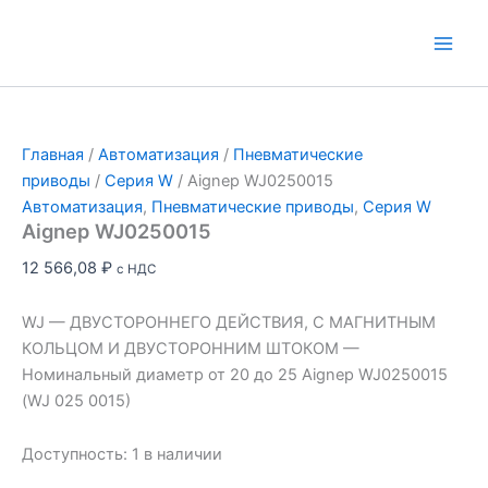
Перейти
к
Main
содержимому
Men
Главная
/
Автоматизация
/
Пневматические
приводы
/
Серия W
/ Aignep WJ0250015
Автоматизация
,
Пневматические приводы
,
Серия W
Aignep WJ0250015
12 566,08
₽
с НДС
WJ — ДВУСТОРОННЕГО ДЕЙСТВИЯ, С МАГНИТНЫМ
КОЛЬЦОМ И ДВУСТОРОННИМ ШТОКОМ —
Номинальный диаметр от 20 до 25 Aignep WJ0250015
(WJ 025 0015)
Доступность:
1 в наличии