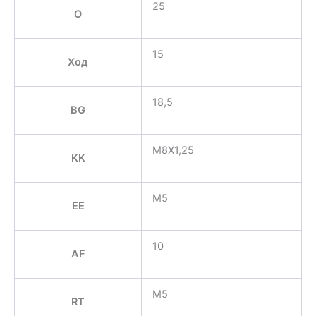
25
O
15
Ход
18,5
BG
M8X1,25
KK
M5
EE
10
AF
M5
RT