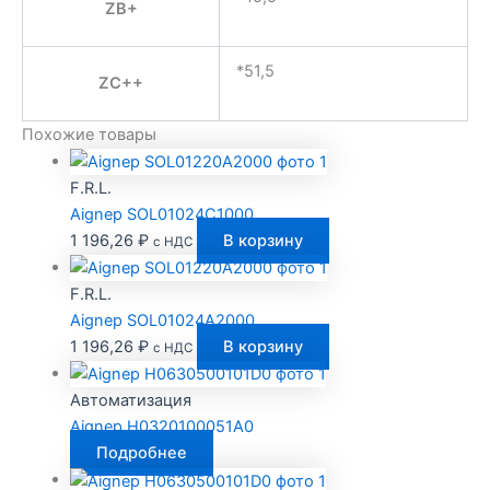
ZB+
*51,5
ZC++
Похожие товары
F.R.L.
Aignep SOL01024C1000
1 196,26
₽
В корзину
с НДС
F.R.L.
Aignep SOL01024A2000
1 196,26
₽
В корзину
с НДС
Автоматизация
Aignep H0320100051A0
Подробнее