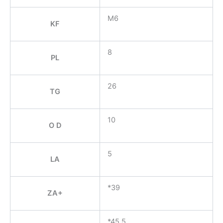
M6
KF
8
PL
26
TG
10
O D
5
LA
*39
ZA+
*45,5