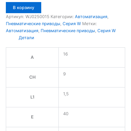
Количество
В корзину
товара
Aignep
Артикул:
WJ0250015
Категории:
Автоматизация
,
WJ0250015
Пневматические приводы
,
Серия W
Метки:
Автоматизация
,
Пневматические приводы
,
Серия W
Детали
16
A
9
CH
1,5
L1
40
E