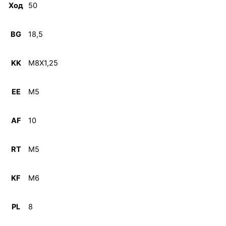
Ход
50
BG
18,5
KK
M8X1,25
EE
M5
AF
10
RT
M5
KF
M6
PL
8