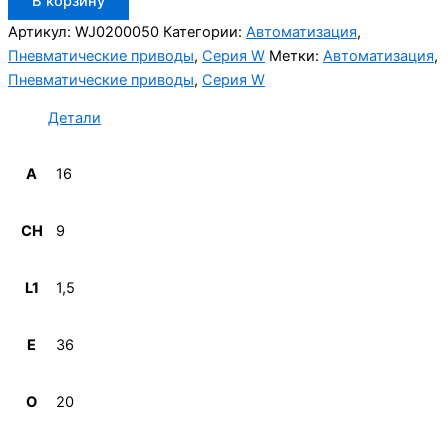
В корзину
товара
Aignep
Артикул:
WJ0200050
Категории:
Автоматизация
,
WJ0200050
Пневматические приводы
,
Серия W
Метки:
Автоматизация
,
Пневматические приводы
,
Серия W
Детали
A
16
CH
9
L1
1,5
E
36
O
20