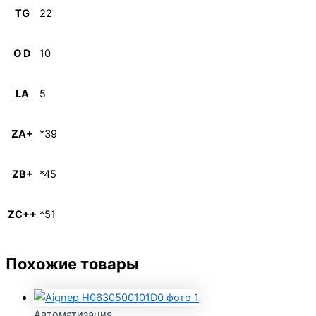
TG
22
O D
10
LA
5
ZA+
*39
ZB+
*45
ZC++
*51
Похожие товары
Автоматизация