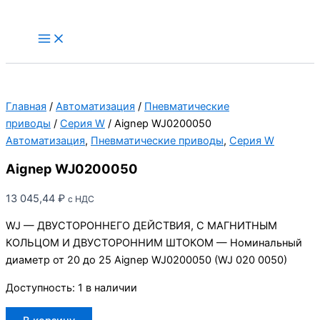
Перейти
к
Main
Menu
содержимому
Главная
/
Автоматизация
/
Пневматические
приводы
/
Серия W
/ Aignep WJ0200050
Автоматизация
,
Пневматические приводы
,
Серия W
Aignep WJ0200050
13 045,44
₽
с НДС
WJ — ДВУСТОРОННЕГО ДЕЙСТВИЯ, С МАГНИТНЫМ
КОЛЬЦОМ И ДВУСТОРОННИМ ШТОКОМ — Номинальный
диаметр от 20 до 25 Aignep WJ0200050 (WJ 020 0050)
Доступность:
1 в наличии
Количество