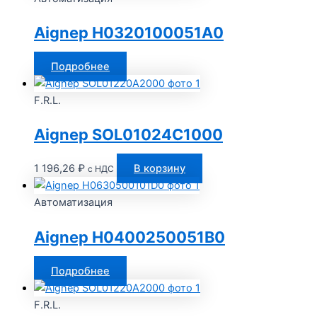
Aignep H0320100051A0
Подробнее
F.R.L.
Aignep SOL01024C1000
1 196,26
₽
В корзину
с НДС
Автоматизация
Aignep H0400250051B0
Подробнее
F.R.L.