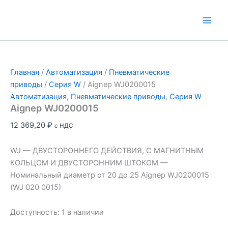
Перейти
к
Main
содержимому
Men
Главная
/
Автоматизация
/
Пневматические
приводы
/
Серия W
/ Aignep WJ0200015
Автоматизация
,
Пневматические приводы
,
Серия W
Aignep WJ0200015
12 369,20
₽
с НДС
WJ — ДВУСТОРОННЕГО ДЕЙСТВИЯ, С МАГНИТНЫМ
КОЛЬЦОМ И ДВУСТОРОННИМ ШТОКОМ —
Номинальный диаметр от 20 до 25 Aignep WJ0200015
(WJ 020 0015)
Доступность:
1 в наличии