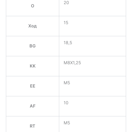
20
O
15
Ход
18,5
BG
M8X1,25
KK
M5
EE
10
AF
M5
RT