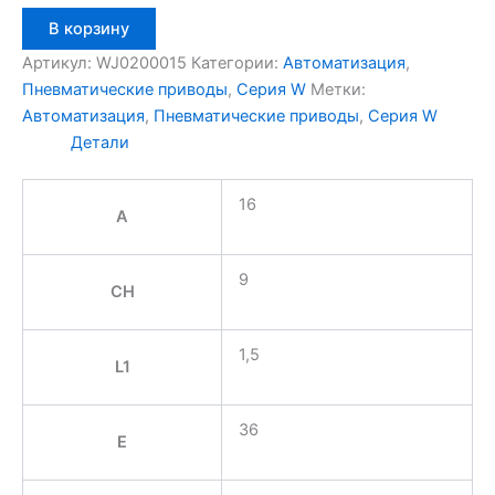
Количество
В корзину
товара
Aignep
Артикул:
WJ0200015
Категории:
Автоматизация
,
WJ0200015
Пневматические приводы
,
Серия W
Метки:
Автоматизация
,
Пневматические приводы
,
Серия W
Детали
16
A
9
CH
1,5
L1
36
E