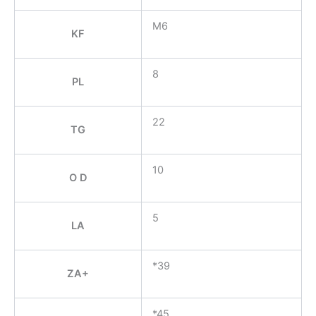
M6
KF
8
PL
22
TG
10
O D
5
LA
*39
ZA+
*45