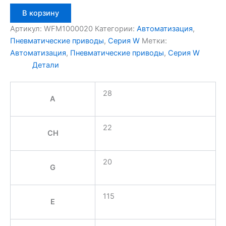
Количество
В корзину
товара
Aignep
Артикул:
WFM1000020
Категории:
Автоматизация
,
WFM1000020
Пневматические приводы
,
Серия W
Метки:
Автоматизация
,
Пневматические приводы
,
Серия W
Детали
28
A
22
CH
20
G
115
E