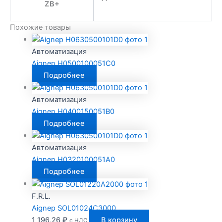
ZB+
Похожие товары
Автоматизация
Aignep H0500100051C0
Подробнее
Автоматизация
Aignep H0400150051B0
Подробнее
Автоматизация
Aignep H0320100051A0
Подробнее
F.R.L.
Aignep SOL01024C3000
1 196,26
₽
В корзину
с НДС