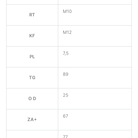
M10
RT
M12
KF
7,5
PL
89
TG
25
O D
67
ZA+
77