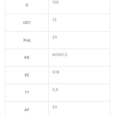
100
O
12
OD1
20
Ход
M16X1,5
KK
G18
EE
2,6
T1
20
AF