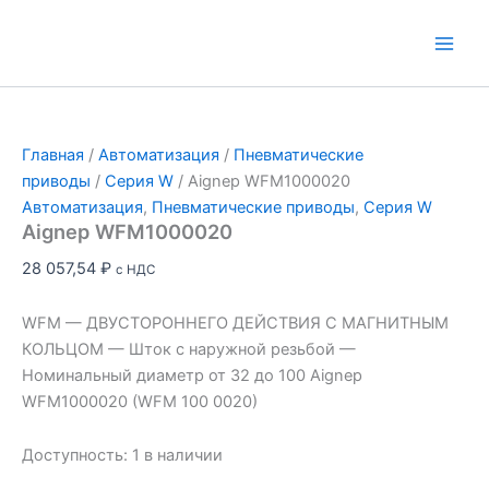
Перейти
к
Main
содержимому
Men
Главная
/
Автоматизация
/
Пневматические
приводы
/
Серия W
/ Aignep WFM1000020
Автоматизация
,
Пневматические приводы
,
Серия W
Aignep WFM1000020
28 057,54
₽
с НДС
WFM — ДВУСТОРОННЕГО ДЕЙСТВИЯ С МАГНИТНЫМ
КОЛЬЦОМ — Шток с наружной резьбой —
Номинальный диаметр от 32 до 100 Aignep
WFM1000020 (WFM 100 0020)
Доступность:
1 в наличии