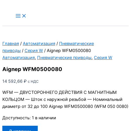
Перейти
к
Main
Menu
содержимому
Главная
/
Автоматизация
/
Пневматические
приводы
/
Серия W
/ Aignep WFM0500080
Автоматизация
,
Пневматические приводы
,
Серия W
Aignep WFM0500080
14 592,66
₽
с НДС
WFM — ДВУСТОРОННЕГО ДЕЙСТВИЯ С МАГНИТНЫМ
КОЛЬЦОМ — Шток с наружной резьбой — Номинальный
диаметр от 32 до 100 Aignep WFM0500080 (WFM 050 0080)
Доступность:
1 в наличии
Количество