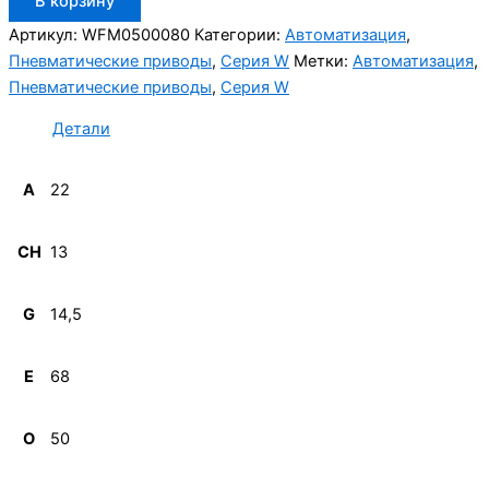
В корзину
товара
Aignep
Артикул:
WFM0500080
Категории:
Автоматизация
,
WFM0500080
Пневматические приводы
,
Серия W
Метки:
Автоматизация
,
Пневматические приводы
,
Серия W
Детали
A
22
CH
13
G
14,5
E
68
O
50