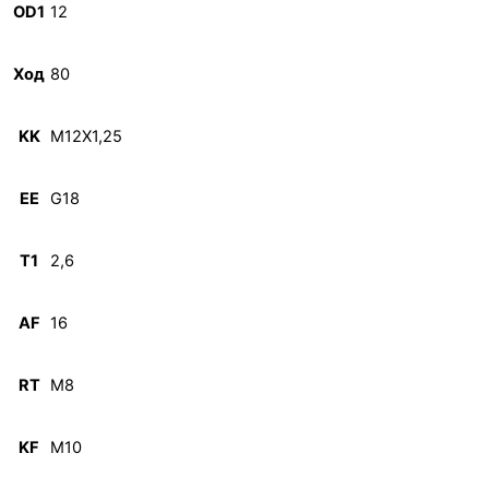
OD1
12
Ход
80
KK
M12X1,25
EE
G18
T1
2,6
AF
16
RT
M8
KF
M10