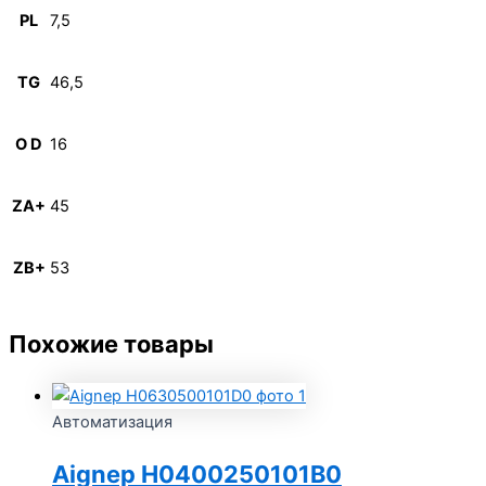
PL
7,5
TG
46,5
O D
16
ZA+
45
ZB+
53
Похожие товары
Автоматизация
Aignep H0400250101B0