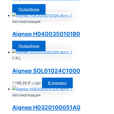
Подробнее
Автоматизация
Aignep H0400350101B0
Подробнее
F.R.L.
Aignep SOL01024C1000
1 196,26
₽
В корзину
с НДС
Автоматизация
Aignep H0320100051A0