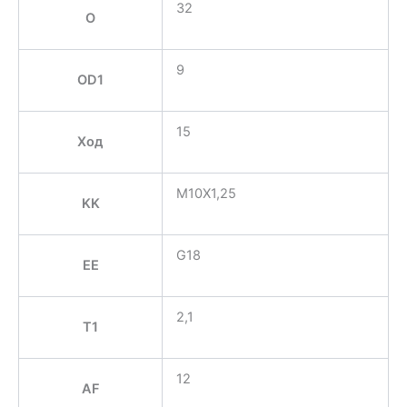
32
O
9
OD1
15
Ход
M10X1,25
KK
G18
EE
2,1
T1
12
AF