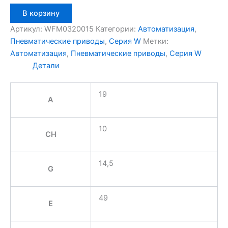
Количество
В корзину
товара
Aignep
Артикул:
WFM0320015
Категории:
Автоматизация
,
WFM0320015
Пневматические приводы
,
Серия W
Метки:
Автоматизация
,
Пневматические приводы
,
Серия W
Детали
19
A
10
CH
14,5
G
49
E