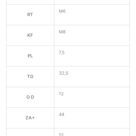
M6
RT
M8
KF
7,5
PL
32,5
TG
12
O D
44
ZA+
51