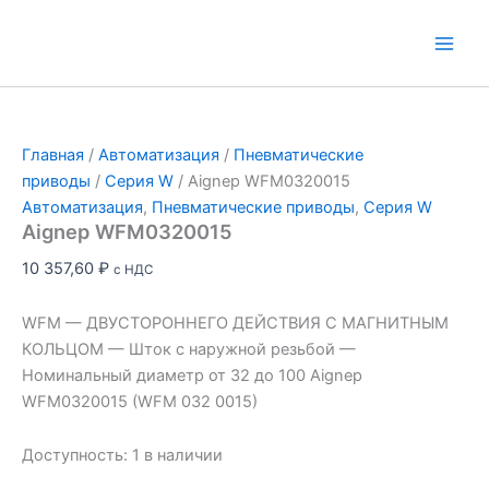
Перейти
к
Main
содержимому
Men
Главная
/
Автоматизация
/
Пневматические
приводы
/
Серия W
/ Aignep WFM0320015
Автоматизация
,
Пневматические приводы
,
Серия W
Aignep WFM0320015
10 357,60
₽
с НДС
WFM — ДВУСТОРОННЕГО ДЕЙСТВИЯ С МАГНИТНЫМ
КОЛЬЦОМ — Шток с наружной резьбой —
Номинальный диаметр от 32 до 100 Aignep
WFM0320015 (WFM 032 0015)
Доступность:
1 в наличии