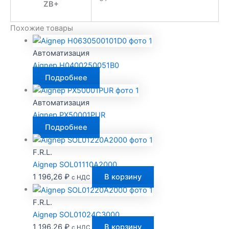
ZB+
Похожие товары
Автоматизация
Aignep H0400250051B0
Подробнее
Автоматизация
Aignep PX50001PUR
Подробнее
F.R.L.
Aignep SOL01110A2000
1 196,26
₽
В корзину
с НДС
F.R.L.
Aignep SOL01024C3000
1 196,26
₽
В корзину
с НДС