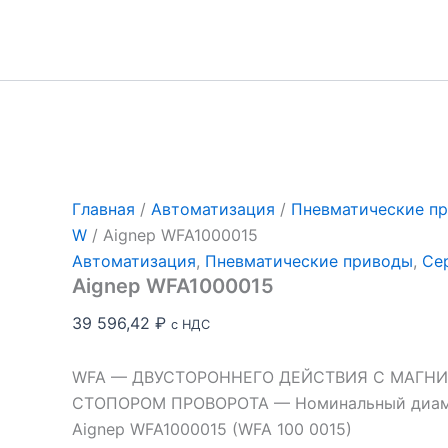
Перейти
к
содержимому
Главная
/
Автоматизация
/
Пневматические п
W
/ Aignep WFA1000015
Автоматизация
,
Пневматические приводы
,
Се
Aignep WFA1000015
39 596,42
₽
с НДС
WFA — ДВУСТОРОННЕГО ДЕЙСТВИЯ С МАГН
СТОПОРОМ ПРОВОРОТА — Номинальный диаме
Aignep WFA1000015 (WFA 100 0015)