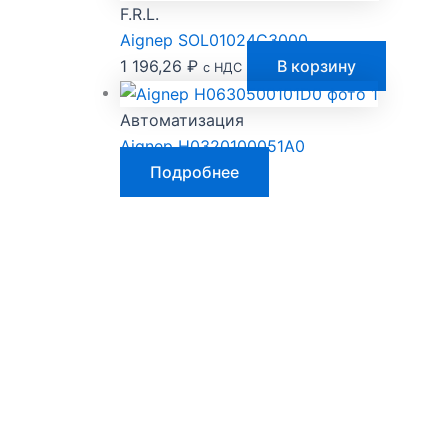
F.R.L.
Aignep SOL01024C3000
1 196,26
₽
В корзину
с НДС
Автоматизация
Aignep H0320100051A0
Подробнее