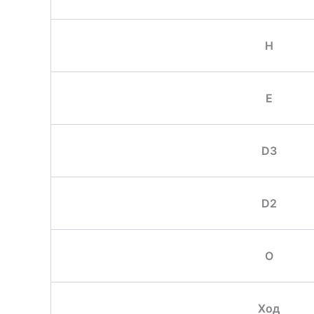
H
E
D3
D2
O
Ход