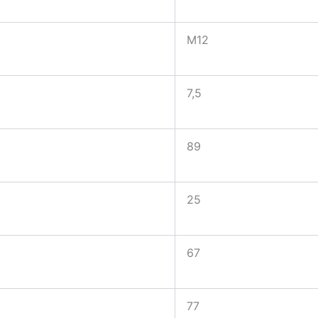
M12
7,5
89
25
67
77