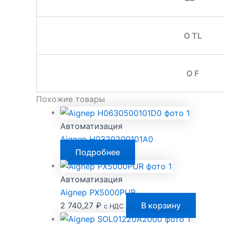
O TL
O F
Похожие товары
Автоматизация
Aignep H0320200101A0
Подробнее
Автоматизация
Aignep PX5000PUR
2 740,27
₽
В корзину
с НДС