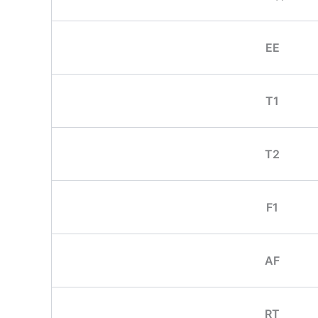
EE
T1
T2
F1
AF
RT