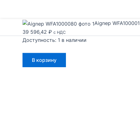
Aignep WFA100001
39 596,42
₽
с НДС
Доступность:
1 в наличии
Количество
В корзину
товара
Aignep
WFA1000015