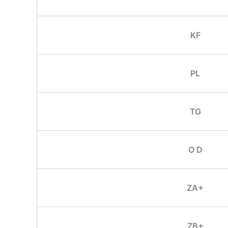
KF
PL
TG
O D
ZA+
ZB+