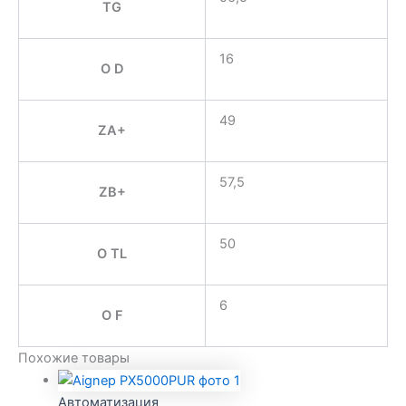
TG
16
O D
49
ZA+
57,5
ZB+
50
O TL
6
O F
Похожие товары
Автоматизация