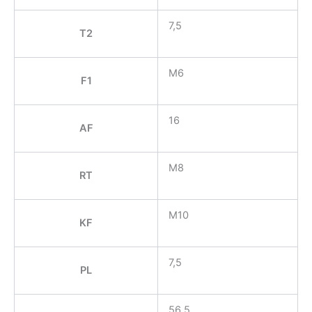
7,5
T2
M6
F1
16
AF
M8
RT
M10
KF
7,5
PL
56,5