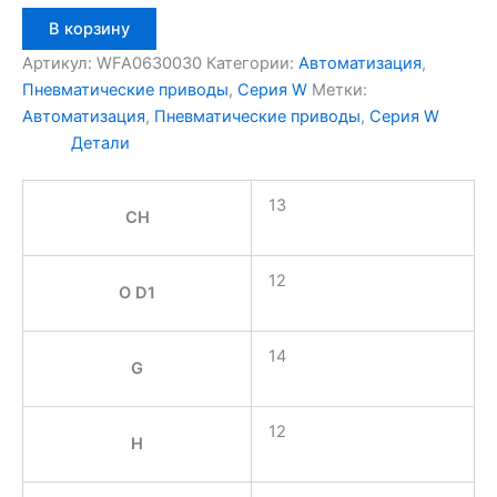
Количество
В корзину
товара
Aignep
Артикул:
WFA0630030
Категории:
Автоматизация
,
WFA0630030
Пневматические приводы
,
Серия W
Метки:
Автоматизация
,
Пневматические приводы
,
Серия W
Детали
13
CH
12
O D1
14
G
12
H