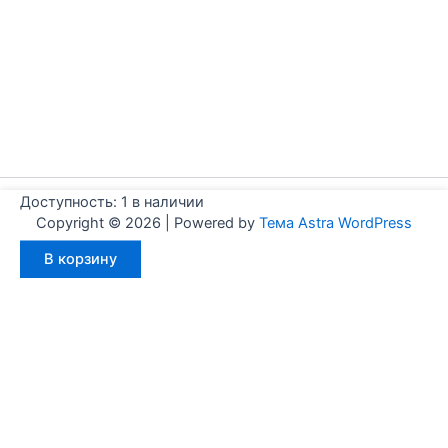
Доступность:
1 в наличии
Copyright © 2026 | Powered by
Тема Astra WordPress
Количество
В корзину
товара
Aignep
WFA0630030
Мы используем куки для наилучшего представления нашего