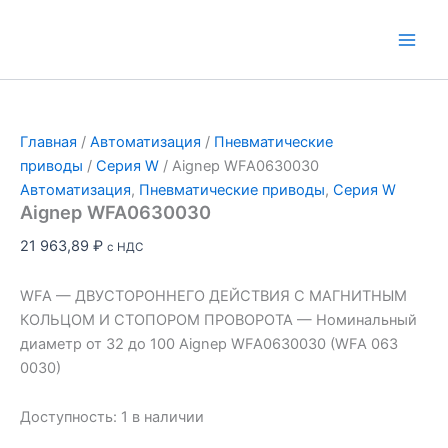
Перейти
к
Main
содержимому
Men
Главная
/
Автоматизация
/
Пневматические
приводы
/
Серия W
/ Aignep WFA0630030
Автоматизация
,
Пневматические приводы
,
Серия W
Aignep WFA0630030
21 963,89
₽
с НДС
WFA — ДВУСТОРОННЕГО ДЕЙСТВИЯ С МАГНИТНЫМ
КОЛЬЦОМ И СТОПОРОМ ПРОВОРОТА — Номинальный
диаметр от 32 до 100 Aignep WFA0630030 (WFA 063
0030)
Доступность:
1 в наличии