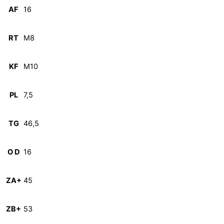
AF
16
RT
M8
KF
M10
PL
7,5
TG
46,5
O D
16
ZA+
45
ZB+
53