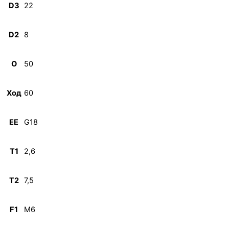
D3
22
D2
8
O
50
Ход
60
EE
G18
T1
2,6
T2
7,5
F1
M6