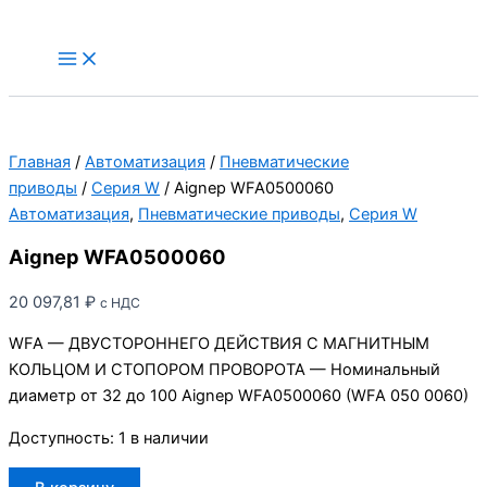
Перейти
к
Main
Menu
содержимому
Главная
/
Автоматизация
/
Пневматические
приводы
/
Серия W
/ Aignep WFA0500060
Автоматизация
,
Пневматические приводы
,
Серия W
Aignep WFA0500060
20 097,81
₽
с НДС
WFA — ДВУСТОРОННЕГО ДЕЙСТВИЯ С МАГНИТНЫМ
КОЛЬЦОМ И СТОПОРОМ ПРОВОРОТА — Номинальный
диаметр от 32 до 100 Aignep WFA0500060 (WFA 050 0060)
Доступность:
1 в наличии
Количество