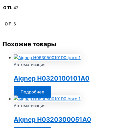
O TL
42
O F
6
Похожие товары
Автоматизация
Aignep H0320100101A0
Подробнее
Автоматизация
Aignep H0320300051A0