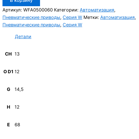
В корзину
товара
Aignep
Артикул:
WFA0500060
Категории:
Автоматизация
,
WFA0500060
Пневматические приводы
,
Серия W
Метки:
Автоматизация
,
Пневматические приводы
,
Серия W
Детали
CH
13
O D1
12
G
14,5
H
12
E
68