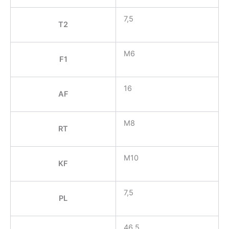
7,5
T2
M6
F1
16
AF
M8
RT
M10
KF
7,5
PL
46,5