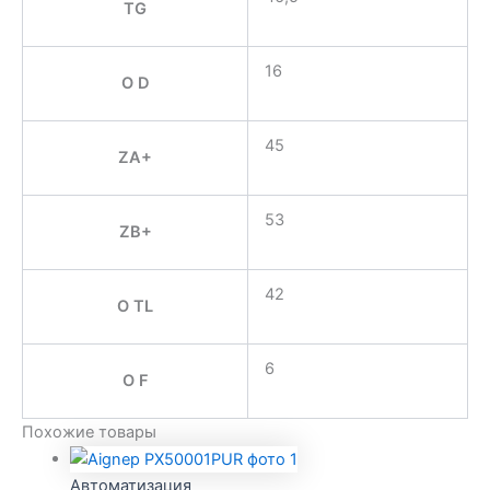
TG
16
O D
45
ZA+
53
ZB+
42
O TL
6
O F
Похожие товары
Автоматизация