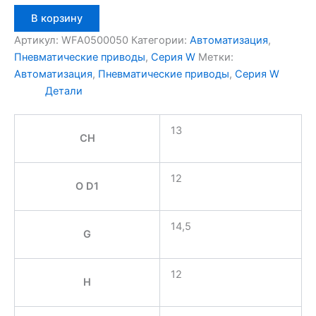
Количество
В корзину
товара
Aignep
Артикул:
WFA0500050
Категории:
Автоматизация
,
WFA0500050
Пневматические приводы
,
Серия W
Метки:
Автоматизация
,
Пневматические приводы
,
Серия W
Детали
13
CH
12
O D1
14,5
G
12
H