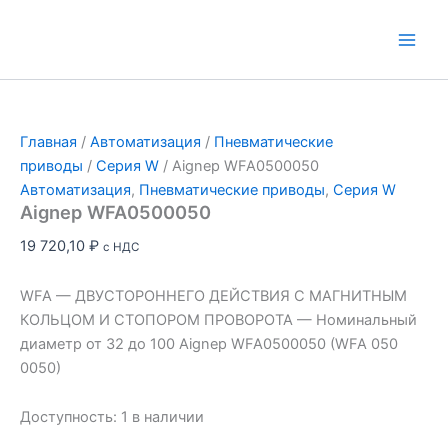
Перейти
Aignep
к
WFA0500050
Main
содержимому
Men
Главная
/
Автоматизация
/
Пневматические
приводы
/
Серия W
/ Aignep WFA0500050
Автоматизация
,
Пневматические приводы
,
Серия W
Aignep WFA0500050
19 720,10
₽
с НДС
WFA — ДВУСТОРОННЕГО ДЕЙСТВИЯ С МАГНИТНЫМ
КОЛЬЦОМ И СТОПОРОМ ПРОВОРОТА — Номинальный
диаметр от 32 до 100 Aignep WFA0500050 (WFA 050
0050)
Доступность:
1 в наличии