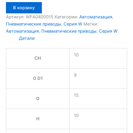
Количество
В корзину
товара
Aignep
Артикул:
WFA0400015
Категории:
Автоматизация
,
WFA0400015
Пневматические приводы
,
Серия W
Метки:
Автоматизация
,
Пневматические приводы
,
Серия W
Детали
10
CH
9
O D1
15
G
10
H