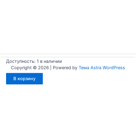
Доступность:
1 в наличии
Copyright © 2026 | Powered by
Тема Astra WordPress
Количество
В корзину
товара
Aignep
WFA0400015
Мы используем куки для наилучшего представления нашего