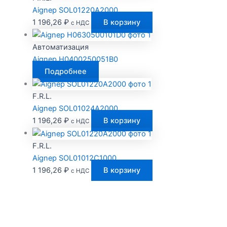
Aignep SOL01220A2000
1 196,26
₽
В корзину
с НДС
Автоматизация
Aignep H0400250051B0
Подробнее
F.R.L.
Aignep SOL01024A2000
1 196,26
₽
В корзину
с НДС
F.R.L.
Aignep SOL01012C1000
1 196,26
₽
В корзину
с НДС