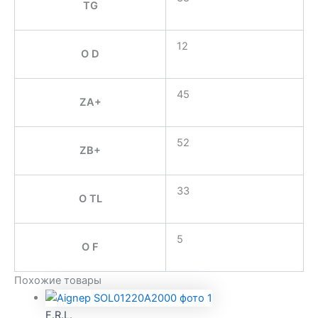
TG
12
O D
45
ZA+
52
ZB+
33
O TL
5
O F
Похожие товары
F.R.L.