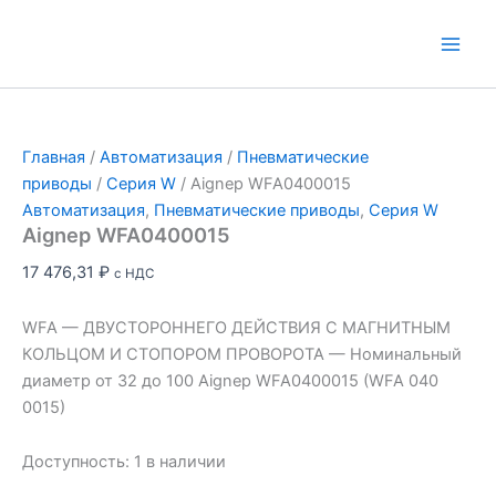
Перейти
к
Main
содержимому
Men
Главная
/
Автоматизация
/
Пневматические
приводы
/
Серия W
/ Aignep WFA0400015
Автоматизация
,
Пневматические приводы
,
Серия W
Aignep WFA0400015
17 476,31
₽
с НДС
WFA — ДВУСТОРОННЕГО ДЕЙСТВИЯ С МАГНИТНЫМ
КОЛЬЦОМ И СТОПОРОМ ПРОВОРОТА — Номинальный
диаметр от 32 до 100 Aignep WFA0400015 (WFA 040
0015)
Доступность:
1 в наличии