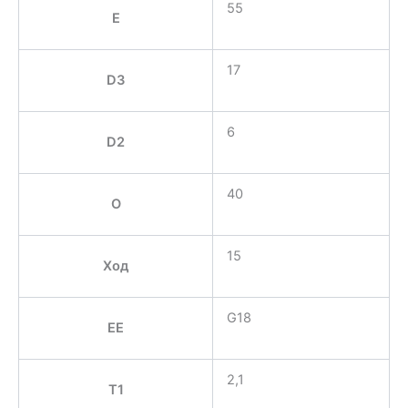
55
E
17
D3
6
D2
40
O
15
Ход
G18
EE
2,1
T1