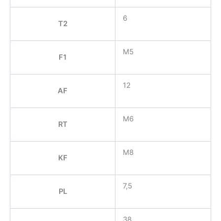
6
T2
M5
F1
12
AF
M6
RT
M8
KF
7,5
PL
38