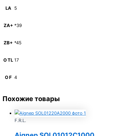
LA
5
ZA+
*39
ZB+
*45
O TL
17
O F
4
Похожие товары
F.R.L.
Aignep SOL01012C1000