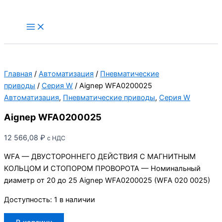
Aignep
Перейти
WFA0200025
к
Main
Menu
содержимому
Главная
/
Автоматизация
/
Пневматические
приводы
/
Серия W
/ Aignep WFA0200025
Автоматизация
,
Пневматические приводы
,
Серия W
Aignep WFA0200025
12 566,08
₽
с НДС
WFA — ДВУСТОРОННЕГО ДЕЙСТВИЯ С МАГНИТНЫМ
КОЛЬЦОМ И СТОПОРОМ ПРОВОРОТА — Номинальный
диаметр от 20 до 25 Aignep WFA0200025 (WFA 020 0025)
Доступность:
1 в наличии
Количество