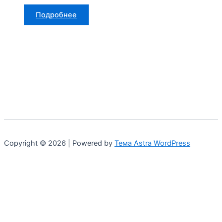
Подробнее
Copyright © 2026 | Powered by
Тема Astra WordPress
Мы используем куки для наилучшего представления
нашего сайта. Если Вы продолжите использовать сайт, мы