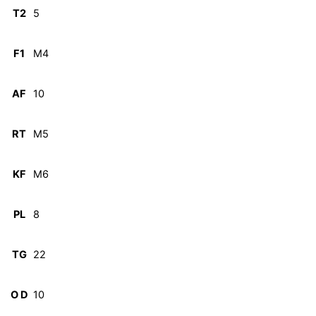
T2
5
F1
M4
AF
10
RT
M5
KF
M6
PL
8
TG
22
O D
10