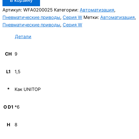
В корзину
товара
Aignep
Артикул:
WFA0200025
Категории:
Автоматизация
,
WFA0200025
Пневматические приводы
,
Серия W
Метки:
Автоматизация
,
Пневматические приводы
,
Серия W
Детали
CH
9
L1
1,5
*
Как UNITOP
O D1
*6
H
8