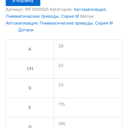
В корзину
товара
Aignep
Артикул:
WF1000005
Категории:
Автоматизация
,
WF1000005
Пневматические приводы
,
Серия W
Метки:
Автоматизация
,
Пневматические приводы
,
Серия W
Детали
28
A
22
CH
20
G
115
E
100
O