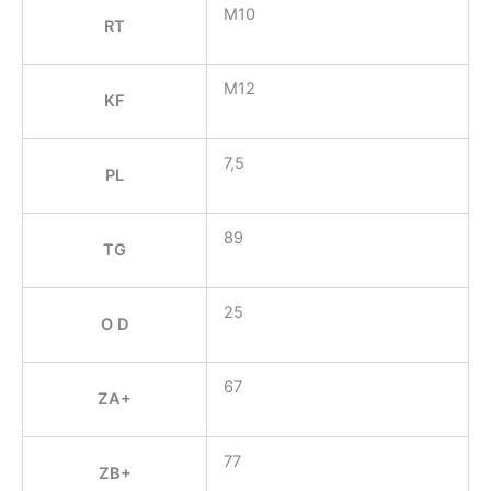
M10
RT
M12
KF
7,5
PL
89
TG
25
O D
67
ZA+
77
ZB+