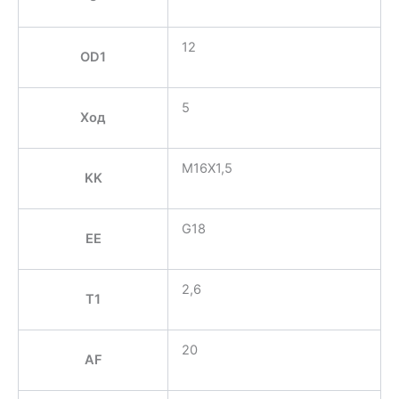
12
OD1
5
Ход
M16X1,5
KK
G18
EE
2,6
T1
20
AF