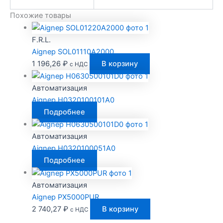
Похожие товары
F.R.L.
Aignep SOL01110A2000
1 196,26
₽
В корзину
с НДС
Автоматизация
Aignep H0320100101A0
Подробнее
Автоматизация
Aignep H0320100051A0
Подробнее
Автоматизация
Aignep PX5000PUR
2 740,27
₽
В корзину
с НДС