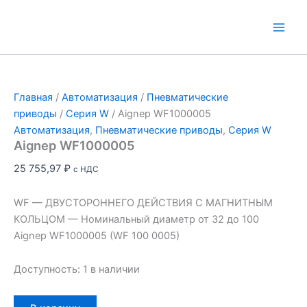
Перейти
к
Main
содержимому
Men
Главная
/
Автоматизация
/
Пневматические
приводы
/
Серия W
/ Aignep WF1000005
Автоматизация
,
Пневматические приводы
,
Серия W
Aignep WF1000005
25 755,97
₽
с НДС
WF — ДВУСТОРОННЕГО ДЕЙСТВИЯ С МАГНИТНЫМ
КОЛЬЦОМ — Номинальный диаметр от 32 до 100
Aignep WF1000005 (WF 100 0005)
Доступность:
1 в наличии
Количество