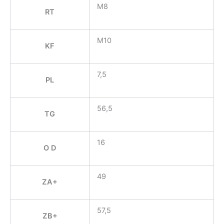
M8
RT
M10
KF
7,5
PL
56,5
TG
16
O D
49
ZA+
57,5
ZB+