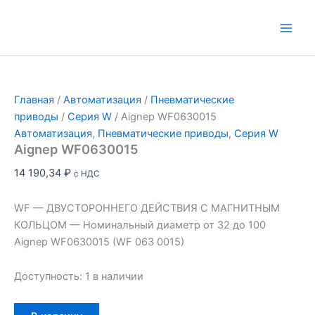
Перейти
к
Main
содержимому
Men
Главная
/
Автоматизация
/
Пневматические
приводы
/
Серия W
/ Aignep WF0630015
Автоматизация
,
Пневматические приводы
,
Серия W
Aignep WF0630015
14 190,34
₽
с НДС
WF — ДВУСТОРОННЕГО ДЕЙСТВИЯ С МАГНИТНЫМ
КОЛЬЦОМ — Номинальный диаметр от 32 до 100
Aignep WF0630015 (WF 063 0015)
Доступность:
1 в наличии
Количество