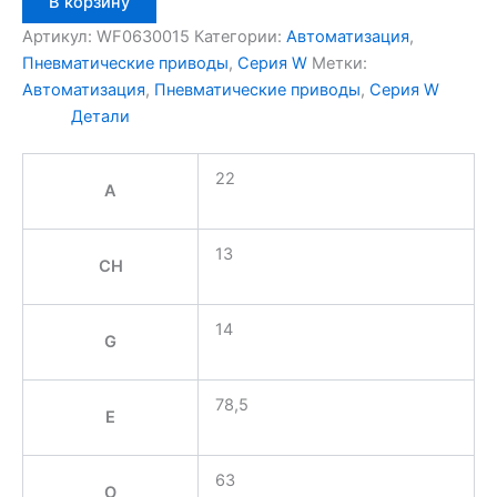
В корзину
товара
Aignep
Артикул:
WF0630015
Категории:
Автоматизация
,
WF0630015
Пневматические приводы
,
Серия W
Метки:
Автоматизация
,
Пневматические приводы
,
Серия W
Детали
22
A
13
CH
14
G
78,5
E
63
O