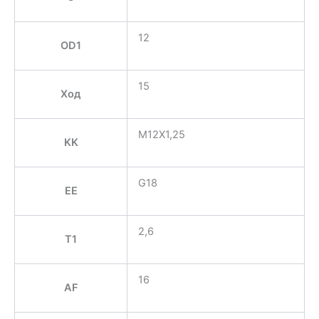
12
OD1
15
Ход
M12X1,25
KK
G18
EE
2,6
T1
16
AF