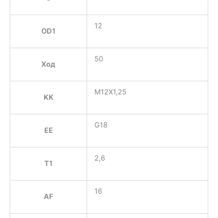
12
OD1
50
Ход
M12X1,25
KK
G18
EE
2,6
T1
16
AF