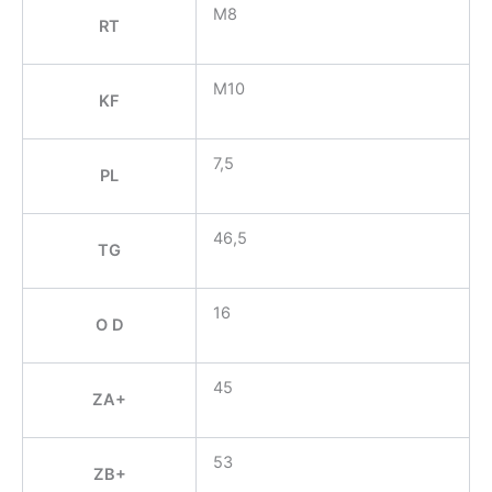
M8
RT
M10
KF
7,5
PL
46,5
TG
16
O D
45
ZA+
53
ZB+