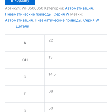
В корзину
товара
Aignep
Артикул:
WF0500050
Категории:
Автоматизация
,
WF0500050
Пневматические приводы
,
Серия W
Метки:
Автоматизация
,
Пневматические приводы
,
Серия W
Детали
22
A
13
CH
14,5
G
68
E
50
O