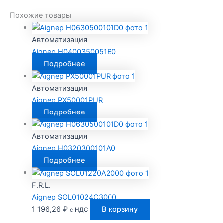
Похожие товары
Автоматизация
Aignep H0400350051B0
Подробнее
Автоматизация
Aignep PX50001PUR
Подробнее
Автоматизация
Aignep H0320300101A0
Подробнее
F.R.L.
Aignep SOL01024C3000
1 196,26
₽
В корзину
с НДС