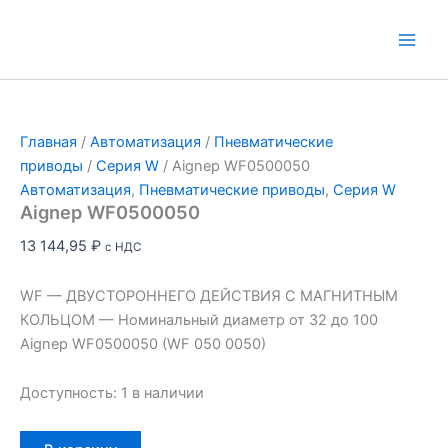
Перейти
к
Main
содержимому
Men
Главная
/
Автоматизация
/
Пневматические
приводы
/
Серия W
/ Aignep WF0500050
Автоматизация
,
Пневматические приводы
,
Серия W
Aignep WF0500050
13 144,95
₽
с НДС
WF — ДВУСТОРОННЕГО ДЕЙСТВИЯ С МАГНИТНЫМ
КОЛЬЦОМ — Номинальный диаметр от 32 до 100
Aignep WF0500050 (WF 050 0050)
Доступность:
1 в наличии
Количество