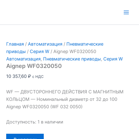
Перейти
к
Main
содержимому
Men
Главная
/
Автоматизация
/
Пневматические
приводы
/
Серия W
/ Aignep WF0320050
Автоматизация
,
Пневматические приводы
,
Серия W
Aignep WF0320050
10 357,60
₽
с НДС
WF — ДВУСТОРОННЕГО ДЕЙСТВИЯ С МАГНИТНЫМ
КОЛЬЦОМ — Номинальный диаметр от 32 до 100
Aignep WF0320050 (WF 032 0050)
Доступность:
1 в наличии
Количество