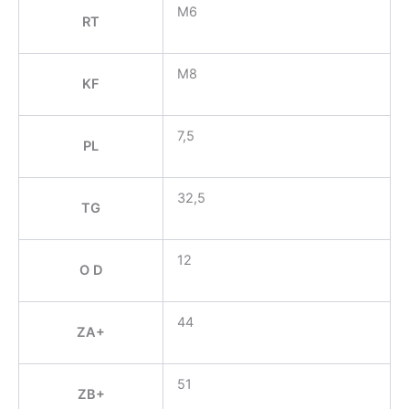
M6
RT
M8
KF
7,5
PL
32,5
TG
12
O D
44
ZA+
51
ZB+