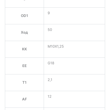
9
OD1
50
Ход
M10X1,25
KK
G18
EE
2,1
T1
12
AF