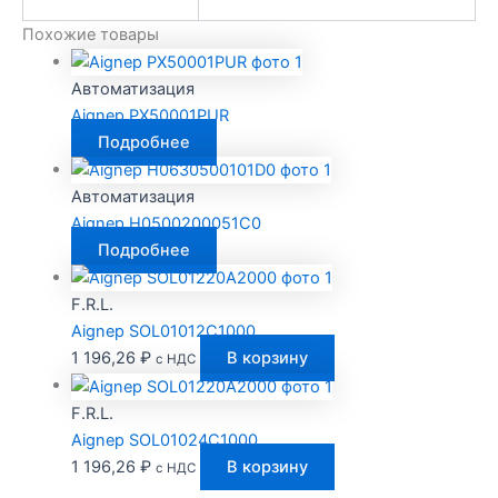
Похожие товары
Автоматизация
Aignep PX50001PUR
Подробнее
Автоматизация
Aignep H0500200051C0
Подробнее
F.R.L.
Aignep SOL01012C1000
1 196,26
₽
В корзину
с НДС
F.R.L.
Aignep SOL01024C1000
1 196,26
₽
В корзину
с НДС