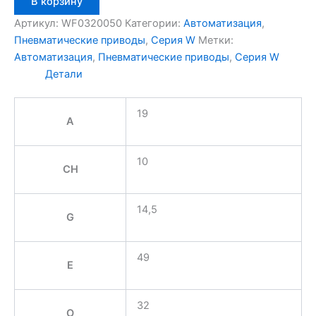
В корзину
товара
Aignep
Артикул:
WF0320050
Категории:
Автоматизация
,
WF0320050
Пневматические приводы
,
Серия W
Метки:
Автоматизация
,
Пневматические приводы
,
Серия W
Детали
19
A
10
CH
14,5
G
49
E
32
O