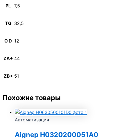
PL
7,5
TG
32,5
O D
12
ZA+
44
ZB+
51
Похожие товары
Автоматизация
Aignep H0320200051A0