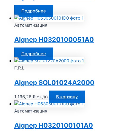
Подробнее
Автоматизация
Aignep H0320100051A0
Подробнее
F.R.L.
Aignep SOL01024A2000
1 196,26
₽
В корзину
с НДС
Автоматизация
Aignep H0320100101A0