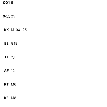
OD1
9
Ход
25
KK
M10X1,25
EE
G18
T1
2,1
AF
12
RT
M6
KF
M8