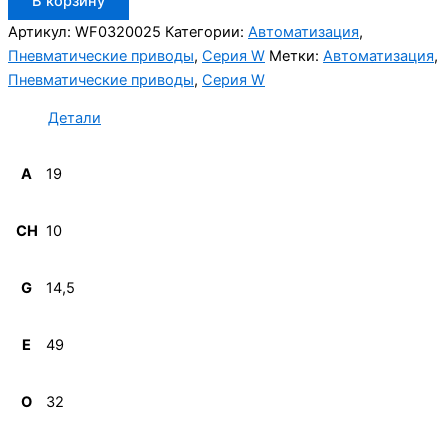
В корзину
товара
Aignep
Артикул:
WF0320025
Категории:
Автоматизация
,
WF0320025
Пневматические приводы
,
Серия W
Метки:
Автоматизация
,
Пневматические приводы
,
Серия W
Детали
A
19
CH
10
G
14,5
E
49
O
32