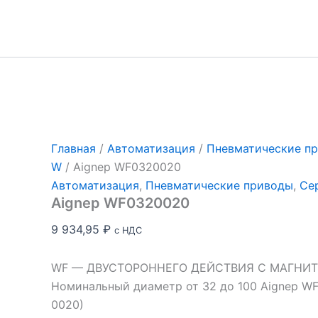
Перейти
к
содержимому
Главная
/
Автоматизация
/
Пневматические п
W
/ Aignep WF0320020
Автоматизация
,
Пневматические приводы
,
Се
Aignep WF0320020
9 934,95
₽
с НДС
WF — ДВУСТОРОННЕГО ДЕЙСТВИЯ С МАГНИ
Номинальный диаметр от 32 до 100 Aignep W
0020)