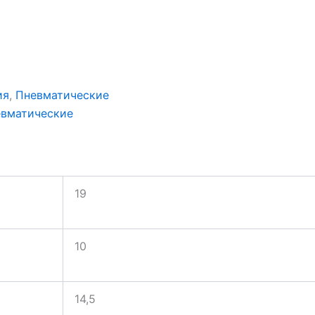
ия
,
Пневматические
вматические
19
10
14,5