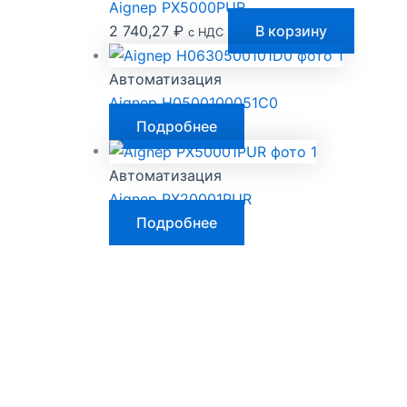
Aignep PX5000PUR
2 740,27
₽
В корзину
с НДС
Автоматизация
Aignep H0500100051C0
Подробнее
Автоматизация
Aignep PX20001PUR
Подробнее