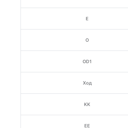
E
O
OD1
Ход
KK
EE