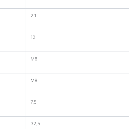
2,1
12
M6
M8
7,5
32,5