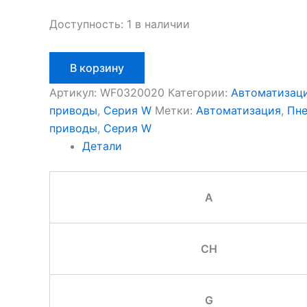
Доступность:
1 в наличии
Количество
В корзину
товара
Aignep
Артикул:
WF0320020
Категории:
Автоматизац
WF0320020
приводы
,
Серия W
Метки:
Автоматизация
,
Пне
приводы
,
Серия W
Детали
A
CH
G