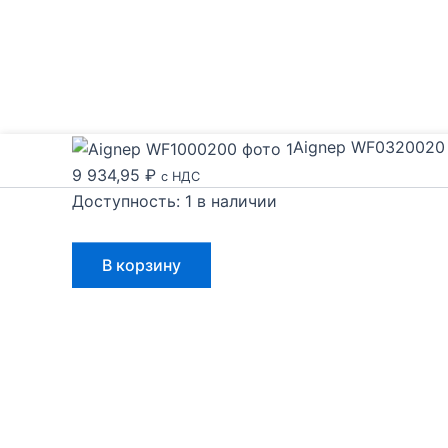
Aignep WF0320020
9 934,95
₽
с НДС
Доступность:
1 в наличии
Количество
В корзину
товара
Aignep
WF0320020