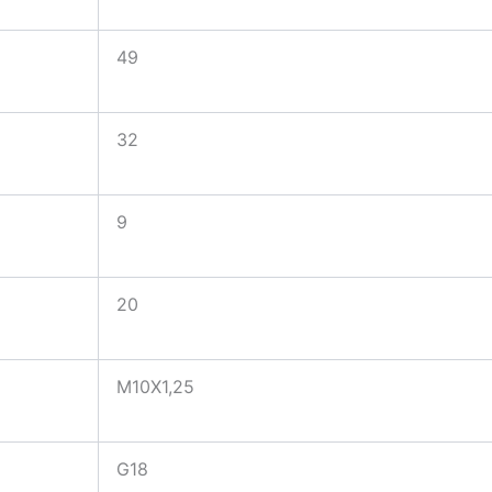
49
32
9
20
M10X1,25
G18