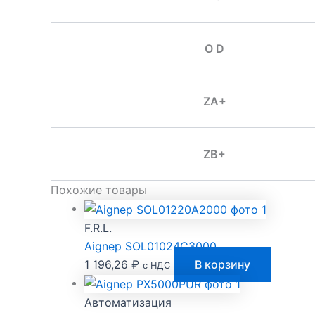
O D
ZA+
ZB+
Похожие товары
F.R.L.
Aignep SOL01024C3000
1 196,26
₽
В корзину
с НДС
Автоматизация