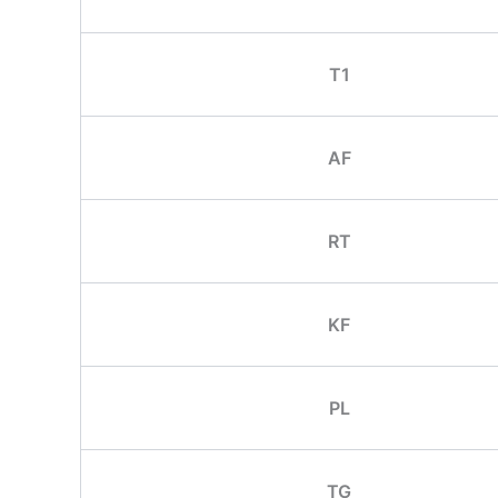
T1
AF
RT
KF
PL
TG