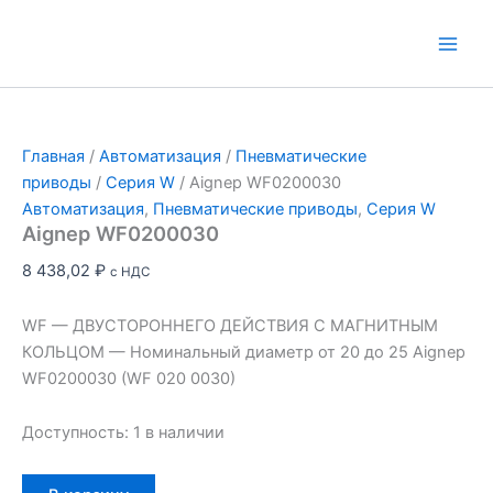
Перейти
к
Main
содержимому
Men
Главная
/
Автоматизация
/
Пневматические
приводы
/
Серия W
/ Aignep WF0200030
Автоматизация
,
Пневматические приводы
,
Серия W
Aignep WF0200030
8 438,02
₽
с НДС
WF — ДВУСТОРОННЕГО ДЕЙСТВИЯ С МАГНИТНЫМ
КОЛЬЦОМ — Номинальный диаметр от 20 до 25 Aignep
WF0200030 (WF 020 0030)
Доступность:
1 в наличии
Количество