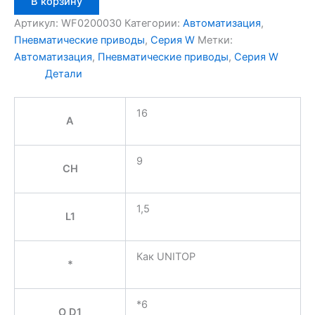
В корзину
товара
Aignep
Артикул:
WF0200030
Категории:
Автоматизация
,
WF0200030
Пневматические приводы
,
Серия W
Метки:
Автоматизация
,
Пневматические приводы
,
Серия W
Детали
16
A
9
CH
1,5
L1
Как UNITOP
*
*6
O D1