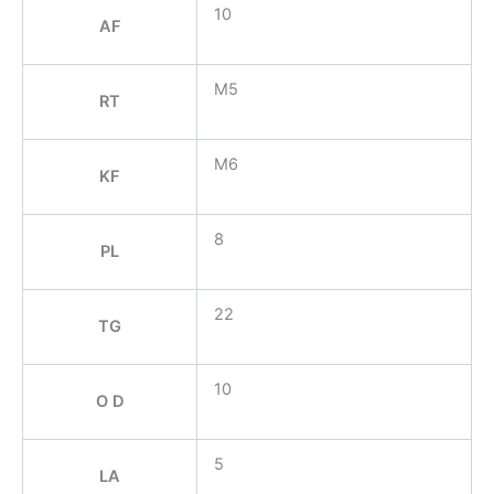
10
AF
M5
RT
M6
KF
8
PL
22
TG
10
O D
5
LA