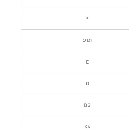
*
O D1
E
O
BG
KK