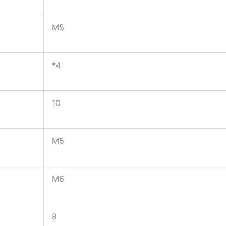
M5
*4
10
M5
M6
8