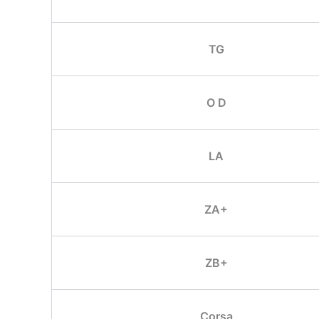
TG
O D
LA
ZA+
ZB+
Corsa