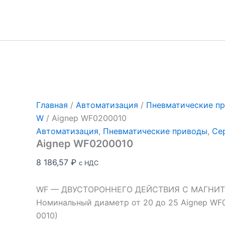
Перейти
к
содержимому
Главная
/
Автоматизация
/
Пневматические п
W
/ Aignep WF0200010
Автоматизация
,
Пневматические приводы
,
Се
Aignep WF0200010
8 186,57
₽
с НДС
WF — ДВУСТОРОННЕГО ДЕЙСТВИЯ С МАГНИ
Номинальный диаметр от 20 до 25 Aignep WF
0010)