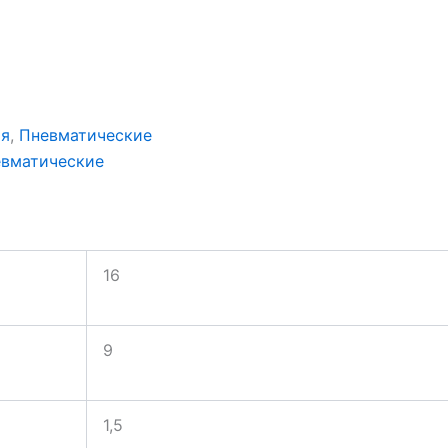
ия
,
Пневматические
вматические
16
9
1,5