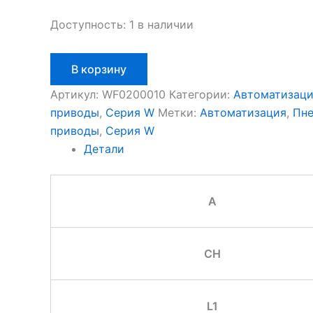
Доступность:
1 в наличии
Количество
В корзину
товара
Aignep
Артикул:
WF0200010
Категории:
Автоматизац
WF0200010
приводы
,
Серия W
Метки:
Автоматизация
,
Пне
приводы
,
Серия W
Детали
A
CH
L1