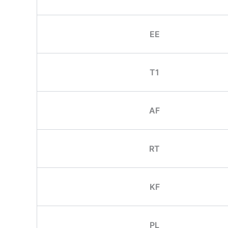
EE
T1
AF
RT
KF
PL