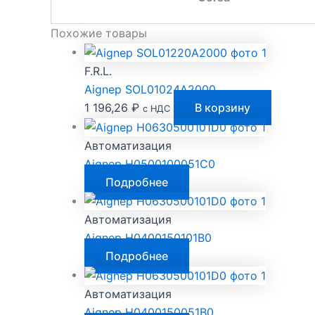
Похожие товары
F.R.L.
Aignep SOL01024A2000
1 196,26
₽
В корзину
с НДС
Автоматизация
Aignep H0500100051C0
Подробнее
Автоматизация
Aignep H0400150101B0
Подробнее
Автоматизация
Aignep H0400150051B0