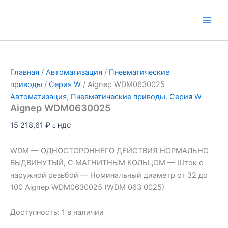
Перейти
к
Main
содержимому
Men
Главная
/
Автоматизация
/
Пневматические
приводы
/
Серия W
/ Aignep WDM0630025
Автоматизация
,
Пневматические приводы
,
Серия W
Aignep WDM0630025
15 218,61
₽
с НДС
WDM — ОДНОСТОРОННЕГО ДЕЙСТВИЯ НОРМАЛЬНО
ВЫДВИНУТЫЙ, С МАГНИТНЫМ КОЛЬЦОМ — Шток с
наружной резьбой — Номинальный диаметр от 32 до
100 Aignep WDM0630025 (WDM 063 0025)
Доступность:
1 в наличии