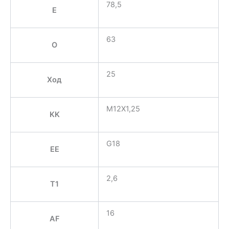
78,5
E
63
O
25
Ход
M12X1,25
KK
G18
EE
2,6
T1
16
AF