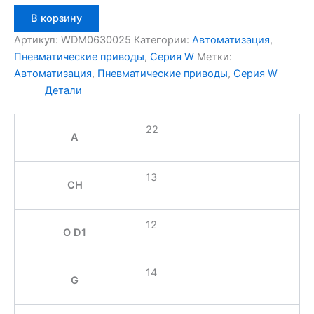
Количество
В корзину
товара
Aignep
Артикул:
WDM0630025
Категории:
Автоматизация
,
WDM0630025
Пневматические приводы
,
Серия W
Метки:
Автоматизация
,
Пневматические приводы
,
Серия W
Детали
22
A
13
CH
12
O D1
14
G