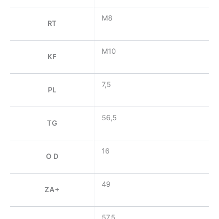
M8
RT
M10
KF
7,5
PL
56,5
TG
16
O D
49
ZA+
57,5