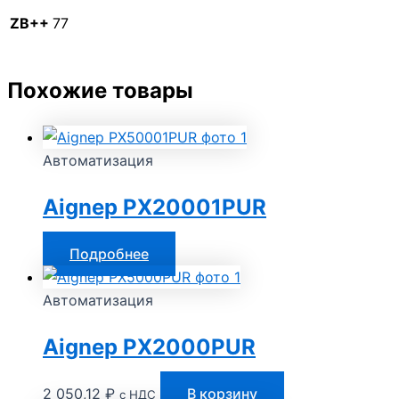
ZB++
77
Похожие товары
Автоматизация
Aignep PX20001PUR
Подробнее
Автоматизация
Aignep PX2000PUR
2 050,12
₽
В корзину
с НДС