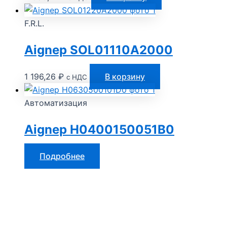
F.R.L.
Aignep SOL01110A2000
1 196,26
₽
В корзину
с НДС
Автоматизация
Aignep H0400150051B0
Подробнее