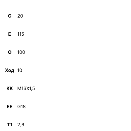
G
20
E
115
O
100
Ход
10
KK
M16X1,5
EE
G18
T1
2,6