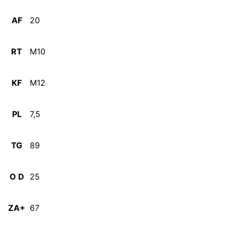
AF
20
RT
M10
KF
M12
PL
7,5
TG
89
O D
25
ZA+
67