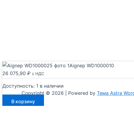
Aignep WD1000010
26 075,90
₽
с НДС
Доступность:
1 в наличии
Copyright © 2026 | Powered by
Тема Astra Wor
Количество
В корзину
товара
Aignep
WD1000010