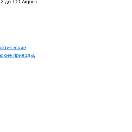
 до 100 Aignep
матические
еские приводы
,