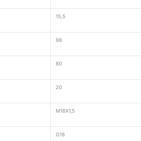
15,5
98
80
20
M16X1,5
G18