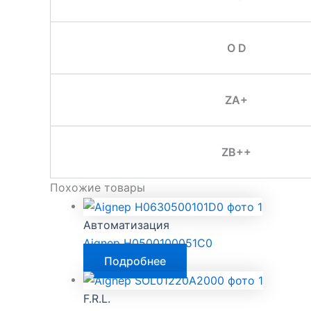
O D
ZA+
ZB++
Похожие товары
Автоматизация
Aignep H0500100051C0
Подробнее
F.R.L.