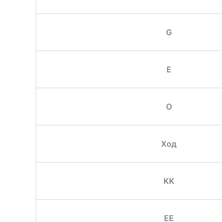
G
E
O
Ход
KK
EE