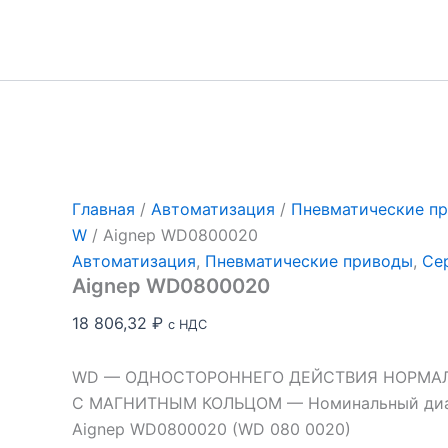
Перейти
к
содержимому
Главная
/
Автоматизация
/
Пневматические п
W
/ Aignep WD0800020
Автоматизация
,
Пневматические приводы
,
Се
Aignep WD0800020
18 806,32
₽
с НДС
WD — ОДНОСТОРОННЕГО ДЕЙСТВИЯ НОРМА
С МАГНИТНЫМ КОЛЬЦОМ — Номинальный диам
Aignep WD0800020 (WD 080 0020)