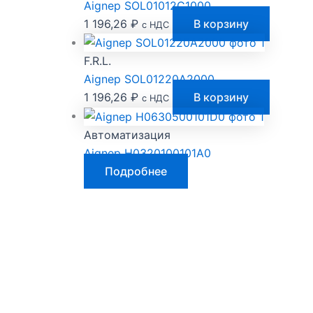
Aignep SOL01012C1000
1 196,26
₽
В корзину
с НДС
F.R.L.
Aignep SOL01220A2000
1 196,26
₽
В корзину
с НДС
Автоматизация
Aignep H0320100101A0
Подробнее