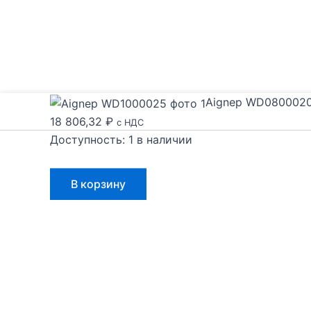
Aignep WD080002
18 806,32
₽
с НДС
Доступность:
1 в наличии
Количество
В корзину
товара
Aignep
WD0800020