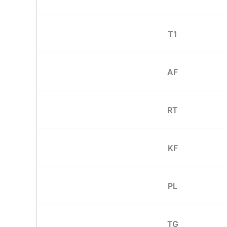
T1
AF
RT
KF
PL
TG