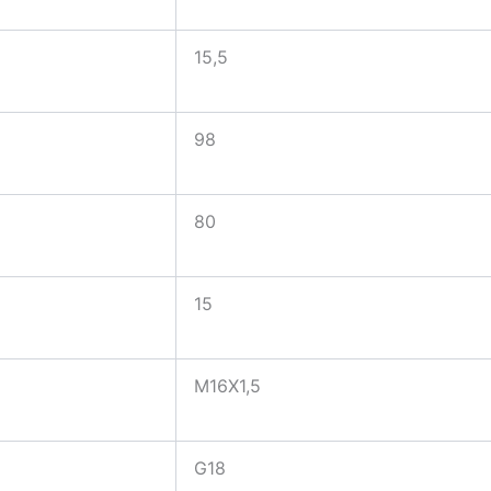
15,5
98
80
15
M16X1,5
G18