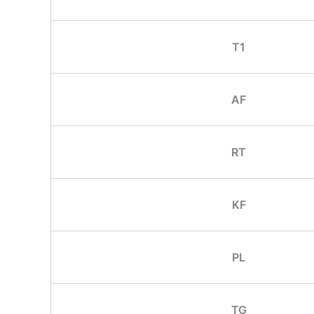
T1
AF
RT
KF
PL
TG