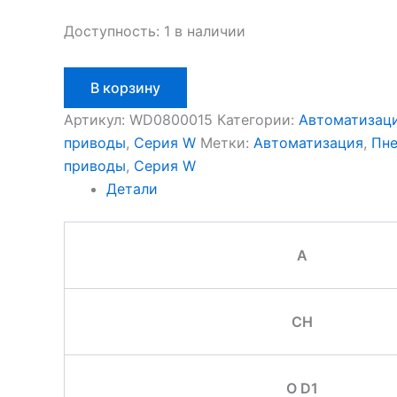
Доступность:
1 в наличии
Количество
В корзину
товара
Aignep
Артикул:
WD0800015
Категории:
Автоматизац
WD0800015
приводы
,
Серия W
Метки:
Автоматизация
,
Пне
приводы
,
Серия W
Детали
A
CH
O D1