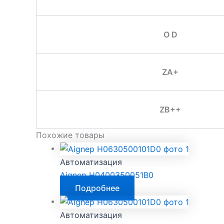
O D
ZA+
ZB++
Похожие товары
Автоматизация
Aignep H0400350051B0
Подробнее
Автоматизация