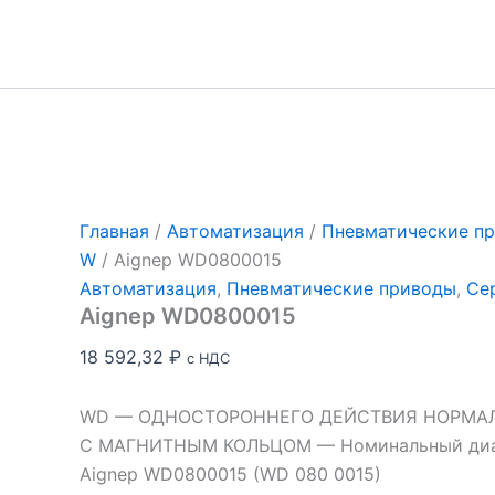
Перейти
к
содержимому
Главная
/
Автоматизация
/
Пневматические п
W
/ Aignep WD0800015
Автоматизация
,
Пневматические приводы
,
Се
Aignep WD0800015
18 592,32
₽
с НДС
WD — ОДНОСТОРОННЕГО ДЕЙСТВИЯ НОРМА
С МАГНИТНЫМ КОЛЬЦОМ — Номинальный диам
Aignep WD0800015 (WD 080 0015)