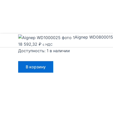
Aignep WD0800015
18 592,32
₽
с НДС
Доступность:
1 в наличии
Количество
В корзину
товара
Aignep
WD0800015