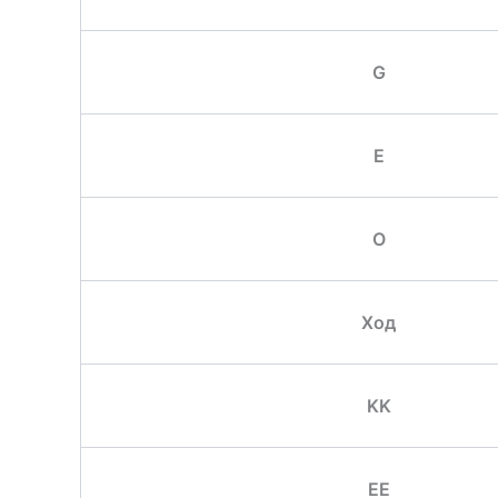
G
E
O
Ход
KK
EE