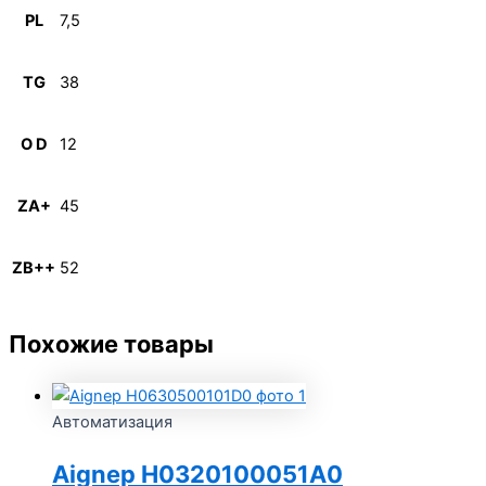
PL
7,5
TG
38
O D
12
ZA+
45
ZB++
52
Похожие товары
Автоматизация
Aignep H0320100051A0