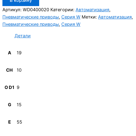
В корзину
товара
Aignep
Артикул:
WD0400020
Категории:
Автоматизация
,
WD0400020
Пневматические приводы
,
Серия W
Метки:
Автоматизация
,
Пневматические приводы
,
Серия W
Детали
A
19
CH
10
O D1
9
G
15
E
55