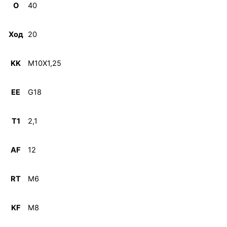
O
40
Ход
20
KK
M10X1,25
EE
G18
T1
2,1
AF
12
RT
M6
KF
M8