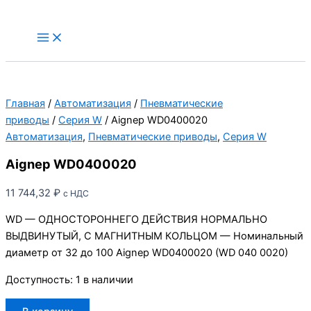
Aignep
Перейти
WD0400020
к
Main
Menu
содержимому
Главная
/
Автоматизация
/
Пневматические
приводы
/
Серия W
/ Aignep WD0400020
Автоматизация
,
Пневматические приводы
,
Серия W
Aignep WD0400020
11 744,32
₽
с НДС
WD — ОДНОСТОРОННЕГО ДЕЙСТВИЯ НОРМАЛЬНО
ВЫДВИНУТЫЙ, С МАГНИТНЫМ КОЛЬЦОМ — Номинальный
диаметр от 32 до 100 Aignep WD0400020 (WD 040 0020)
Доступность:
1 в наличии
Количество