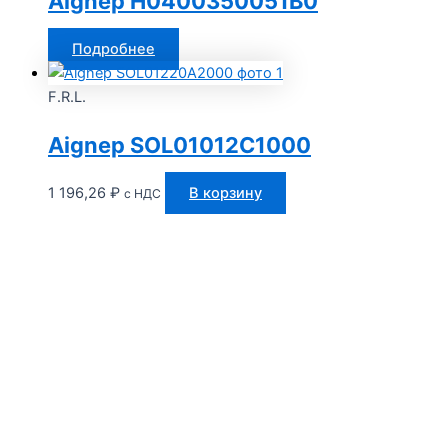
Aignep H0400350051B0
Подробнее
F.R.L.
Aignep SOL01012C1000
1 196,26
₽
В корзину
с НДС