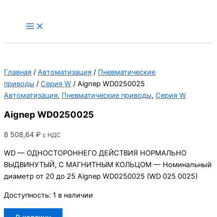
Перейти
к
Main
Menu
содержимому
Главная
/
Автоматизация
/
Пневматические
приводы
/
Серия W
/ Aignep WD0250025
Автоматизация
,
Пневматические приводы
,
Серия W
Aignep WD0250025
8 508,64
₽
с НДС
WD — ОДНОСТОРОННЕГО ДЕЙСТВИЯ НОРМАЛЬНО
ВЫДВИНУТЫЙ, С МАГНИТНЫМ КОЛЬЦОМ — Номинальный
диаметр от 20 до 25 Aignep WD0250025 (WD 025 0025)
Доступность:
1 в наличии
Количество