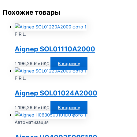
Похожие товары
F.R.L.
Aignep SOL01110A2000
1 196,26
₽
В корзину
с НДС
F.R.L.
Aignep SOL01024A2000
1 196,26
₽
В корзину
с НДС
Автоматизация