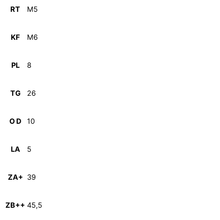
RT
M5
KF
M6
PL
8
TG
26
O D
10
LA
5
ZA+
39
ZB++
45,5