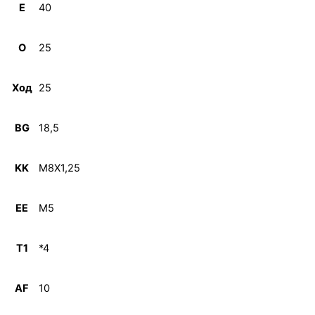
E
40
O
25
Ход
25
BG
18,5
KK
M8X1,25
EE
M5
T1
*4
AF
10