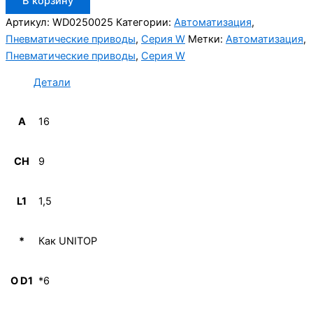
В корзину
товара
Aignep
Артикул:
WD0250025
Категории:
Автоматизация
,
WD0250025
Пневматические приводы
,
Серия W
Метки:
Автоматизация
,
Пневматические приводы
,
Серия W
Детали
A
16
CH
9
L1
1,5
*
Как UNITOP
O D1
*6