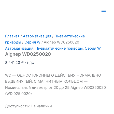
Перейти
к
Main
содержимому
Men
Главная
/
Автоматизация
/
Пневматические
приводы
/
Серия W
/ Aignep WD0250020
Автоматизация
,
Пневматические приводы
,
Серия W
Aignep WD0250020
8 441,23
₽
с НДС
WD — ОДНОСТОРОННЕГО ДЕЙСТВИЯ НОРМАЛЬНО
ВЫДВИНУТЫЙ, С МАГНИТНЫМ КОЛЬЦОМ —
Номинальный диаметр от 20 до 25 Aignep WD0250020
(WD 025 0020)
Доступность:
1 в наличии