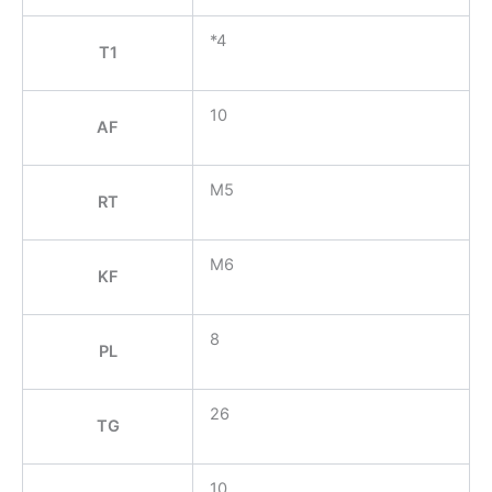
*4
T1
10
AF
M5
RT
M6
KF
8
PL
26
TG
10