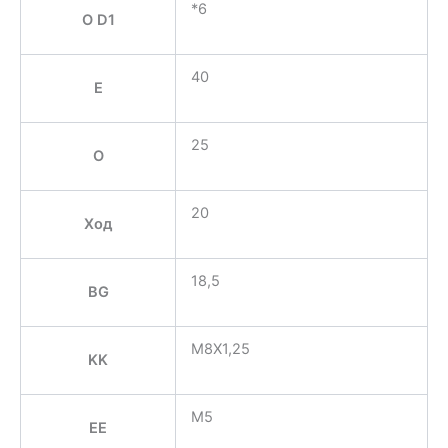
*6
O D1
40
E
25
O
20
Ход
18,5
BG
M8X1,25
KK
M5
EE