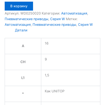
Количество
В корзину
товара
Aignep
Артикул:
WD0250020
Категории:
Автоматизация
,
WD0250020
Пневматические приводы
,
Серия W
Метки:
Автоматизация
,
Пневматические приводы
,
Серия W
Детали
16
A
9
CH
1,5
L1
Как UNITOP
*