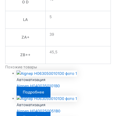
O D
5
LA
39
ZA+
45,5
ZB++
Похожие товары
Автоматизация
Aignep H0400350101B0
Подробнее
Автоматизация
Aignep H0400250051B0