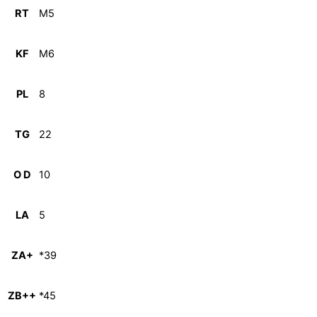
RT
M5
KF
M6
PL
8
TG
22
O D
10
LA
5
ZA+
*39
ZB++
*45