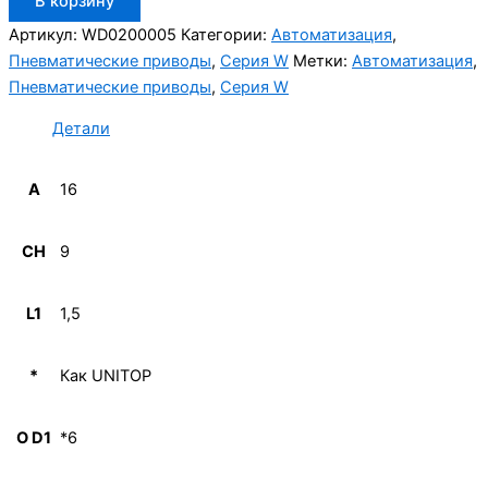
В корзину
товара
Aignep
Артикул:
WD0200005
Категории:
Автоматизация
,
WD0200005
Пневматические приводы
,
Серия W
Метки:
Автоматизация
,
Пневматические приводы
,
Серия W
Детали
A
16
CH
9
L1
1,5
*
Как UNITOP
O D1
*6