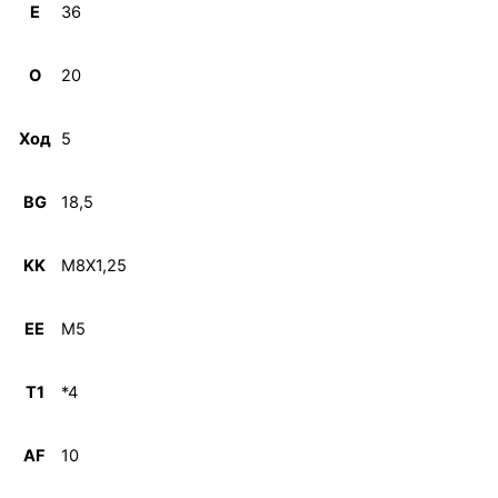
E
36
O
20
Ход
5
BG
18,5
KK
M8X1,25
EE
M5
T1
*4
AF
10