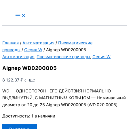
Aignep
Перейти
WD0200005
к
Main
Menu
содержимому
Главная
/
Автоматизация
/
Пневматические
приводы
/
Серия W
/ Aignep WD0200005
Автоматизация
,
Пневматические приводы
,
Серия W
Aignep WD0200005
8 122,37
₽
с НДС
WD — ОДНОСТОРОННЕГО ДЕЙСТВИЯ НОРМАЛЬНО
ВЫДВИНУТЫЙ, С МАГНИТНЫМ КОЛЬЦОМ — Номинальный
диаметр от 20 до 25 Aignep WD0200005 (WD 020 0005)
Доступность:
1 в наличии
Количество