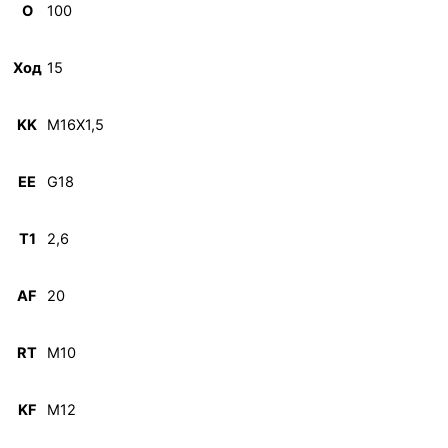
O
100
Ход
15
KK
M16X1,5
EE
G18
T1
2,6
AF
20
RT
M10
KF
M12