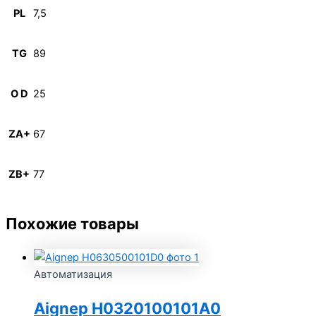
PL
7,5
TG
89
O D
25
ZA+
67
ZB+
77
Похожие товары
Автоматизация
Aignep H0320100101A0