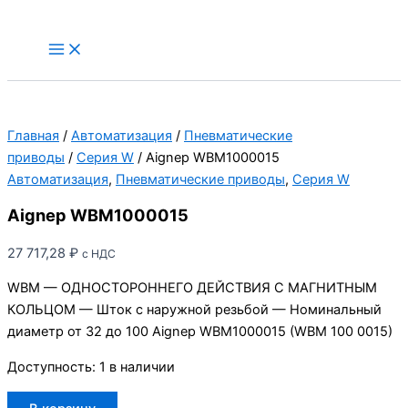
Перейти
к
Main
Menu
содержимому
Главная
/
Автоматизация
/
Пневматические
приводы
/
Серия W
/ Aignep WBM1000015
Автоматизация
,
Пневматические приводы
,
Серия W
Aignep WBM1000015
27 717,28
₽
с НДС
WBM — ОДНОСТОРОННЕГО ДЕЙСТВИЯ С МАГНИТНЫМ
КОЛЬЦОМ — Шток с наружной резьбой — Номинальный
диаметр от 32 до 100 Aignep WBM1000015 (WBM 100 0015)
Доступность:
1 в наличии
Количество