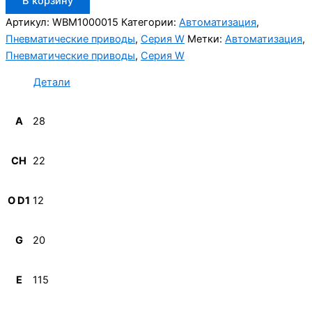
В корзину
товара
Aignep
Артикул:
WBM1000015
Категории:
Автоматизация
,
WBM1000015
Пневматические приводы
,
Серия W
Метки:
Автоматизация
,
Пневматические приводы
,
Серия W
Детали
A
28
CH
22
O D1
12
G
20
E
115