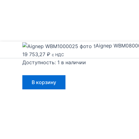
Aignep WBM0800
19 753,27
₽
с НДС
Доступность:
1 в наличии
Количество
В корзину
товара
Aignep
WBM0800020