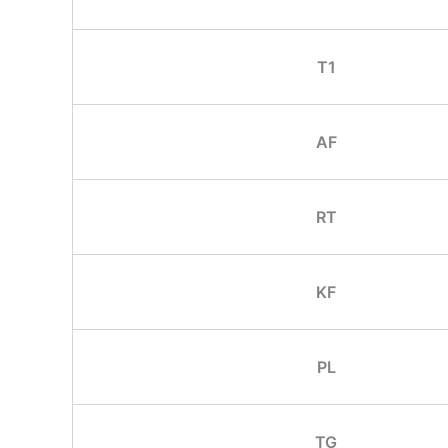
T1
AF
RT
KF
PL
TG