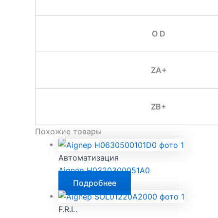
O D
ZA+
ZB+
Похожие товары
Автоматизация
Aignep H0320300051A0
Подробнее
F.R.L.