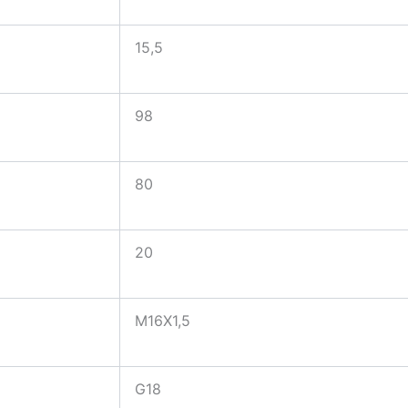
15,5
98
80
20
M16X1,5
G18