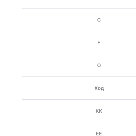
G
E
O
Ход
KK
EE