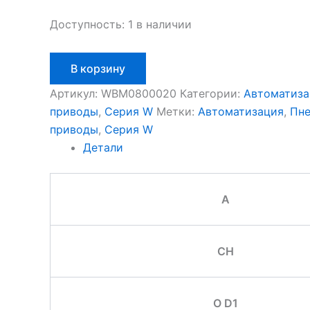
Доступность:
1 в наличии
Количество
В корзину
товара
Aignep
Артикул:
WBM0800020
Категории:
Автоматиза
WBM0800020
приводы
,
Серия W
Метки:
Автоматизация
,
Пне
приводы
,
Серия W
Детали
A
CH
O D1