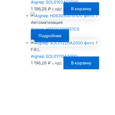
Aignep SOL01024C1000
1 196,26
₽
В корзину
с НДС
Автоматизация
Aignep H0500200051C0
Подробнее
F.R.L.
Aignep SOL01110A2000
1 196,26
₽
В корзину
с НДС