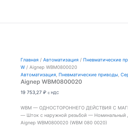
Перейти
к
содержимому
Главная
/
Автоматизация
/
Пневматические п
W
/ Aignep WBM0800020
Автоматизация
,
Пневматические приводы
,
Се
Aignep WBM0800020
19 753,27
₽
с НДС
WBM — ОДНОСТОРОННЕГО ДЕЙСТВИЯ С МА
— Шток с наружной резьбой — Номинальный д
Aignep WBM0800020 (WBM 080 0020)