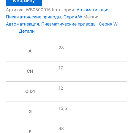
В корзину
товара
Aignep
Артикул:
WB0800015
Категории:
Автоматизация
,
WB0800015
Пневматические приводы
,
Серия W
Метки:
Автоматизация
,
Пневматические приводы
,
Серия W
Детали
28
A
17
CH
12
O D1
15,5
G
98
E