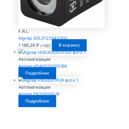
F.R.L.
Aignep SOL01220A2000
1 196,26
₽
В корзину
с НДС
Автоматизация
Aignep H0400250051B0
Подробнее
Автоматизация
Aignep PX20001PUR
Подробнее