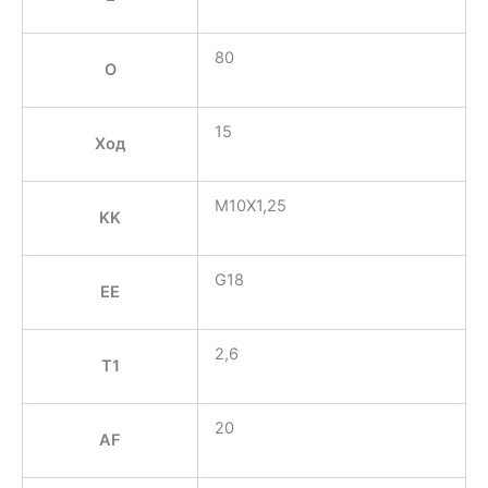
80
O
15
Ход
M10X1,25
KK
G18
EE
2,6
T1
20
AF