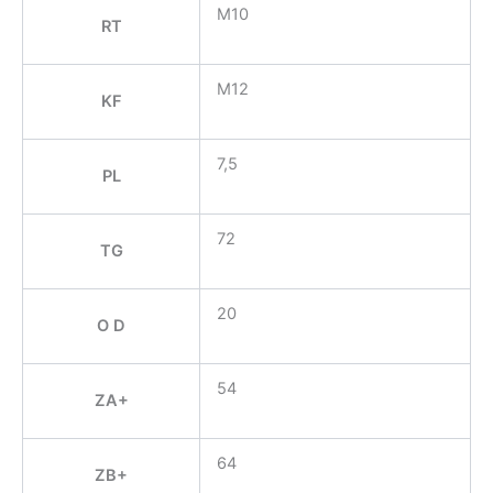
M10
RT
M12
KF
7,5
PL
72
TG
20
O D
54
ZA+
64
ZB+