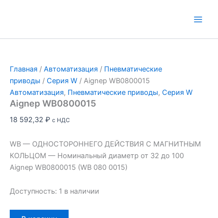
Перейти
к
Main
содержимому
Men
Главная
/
Автоматизация
/
Пневматические
приводы
/
Серия W
/ Aignep WB0800015
Автоматизация
,
Пневматические приводы
,
Серия W
Aignep WB0800015
18 592,32
₽
с НДС
WB — ОДНОСТОРОННЕГО ДЕЙСТВИЯ С МАГНИТНЫМ
КОЛЬЦОМ — Номинальный диаметр от 32 до 100
Aignep WB0800015 (WB 080 0015)
Доступность:
1 в наличии
Количество